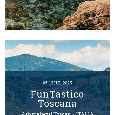
05-12 IUL 2025
FunTastico
Toscana
Arhipelagul Toscan
⁄
ITALIA