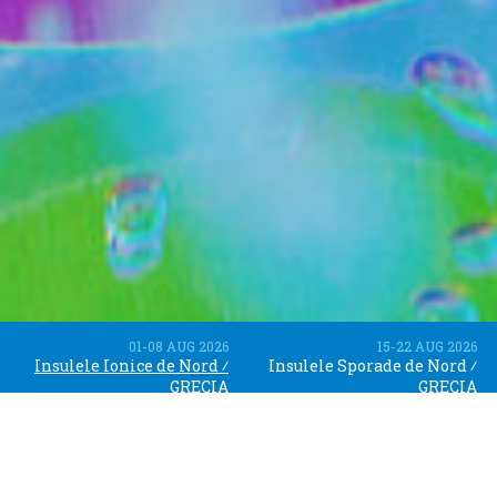
01-08 AUG 2026
15-22 AUG 2026
Insulele Ionice de Nord
⁄
Insulele Sporade de Nord
⁄
GRECIA
GRECIA
‹
›
IN DESFASURARE
LISTA DE ASTEPTARE