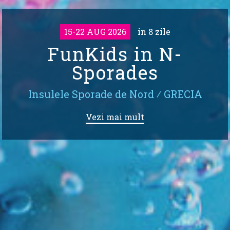
15-22 AUG 2026
in 8 zile
FunKids in N-
Sporades
Insulele Sporade de Nord
⁄
GRECIA
Vezi mai mult