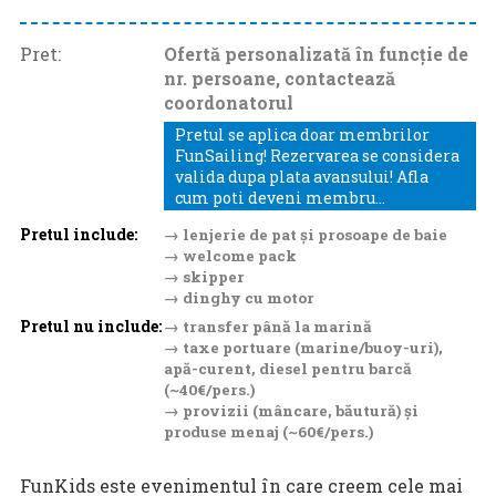
Pret:
Ofertă personalizată în funcție de
nr. persoane, contactează
coordonatorul
Pretul se aplica doar membrilor
FunSailing! Rezervarea se considera
valida dupa plata avansului! Afla
cum poti deveni membru...
Pretul include:
→ lenjerie de pat și prosoape de baie
→ welcome pack
→ skipper
→ dinghy cu motor
Pretul nu include:
→ transfer până la marină
→ taxe portuare (marine/buoy-uri),
apă-curent, diesel pentru barcă
(~40€/pers.)
→ provizii (mâncare, băutură) și
produse menaj (~60€/pers.)
FunKids este evenimentul în care creem cele mai