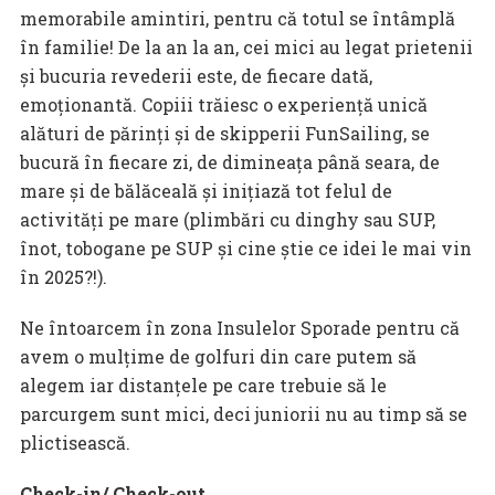
memorabile amintiri, pentru că totul se întâmplă
în familie! De la an la an, cei mici au legat prietenii
și bucuria revederii este, de fiecare dată,
emoționantă. Copiii trăiesc o experiență unică
alături de părinți și de skipperii FunSailing, se
bucură în fiecare zi, de dimineața până seara, de
mare și de bălăceală și inițiază tot felul de
activități pe mare (plimbări cu dinghy sau SUP,
înot, tobogane pe SUP și cine știe ce idei le mai vin
în 2025?!).
Ne întoarcem în zona Insulelor Sporade pentru că
avem o mulțime de golfuri din care putem să
alegem iar distanțele pe care trebuie să le
parcurgem sunt mici, deci juniorii nu au timp să se
plictisească.
Check-in/ Check-out