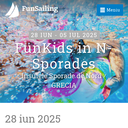
Meniu
28 IUN - 05 IUL 2025
FunKids in N-
Sporades
Insulele Sporade de Nord ⁄
GRECIA
28 iun 2025