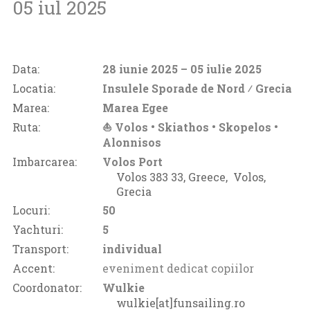
05 iul 2025
Data:
28 iunie 2025
– 05 iulie 2025
Locatia:
Insulele Sporade de Nord ⁄
Grecia
Marea:
Marea Egee
Ruta:
⛵ Volos • Skiathos • Skopelos •
Alonnisos
Imbarcarea:
Volos Port
Volos 383 33, Greece‚
Volos‚
Grecia
Locuri:
50
Yachturi:
5
Transport:
individual
Accent:
eveniment dedicat copiilor
Coordonator:
Wulkie
wulkie[at]funsailing.ro