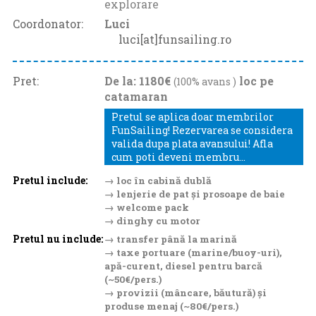
explorare
Coordonator:
Luci
luci[at]funsailing.ro
Pret:
De la: 1180€
loc pe
(100% avans )
catamaran
Pretul se aplica doar membrilor
FunSailing! Rezervarea se considera
valida dupa plata avansului! Afla
cum poti deveni membru...
Pretul include:
→ loc în cabină dublă
→ lenjerie de pat și prosoape de baie
→ welcome pack
→ dinghy cu motor
Pretul nu include:
→ transfer până la marină
→ taxe portuare (marine/buoy-uri),
apă-curent, diesel pentru barcă
(~50€/pers.)
→ provizii (mâncare, băutură) și
produse menaj (~80€/pers.)