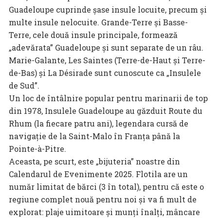
Guadeloupe cuprinde șase insule locuite, precum și
multe insule nelocuite. Grande-Terre și Basse-
Terre, cele două insule principale, formează
„adevărata” Guadeloupe și sunt separate de un râu.
Marie-Galante, Les Saintes (Terre-de-Haut și Terre-
de-Bas) și La Désirade sunt cunoscute ca „Insulele
de Sud”.
Un loc de întâlnire popular pentru marinarii de top
din 1978, Insulele Guadeloupe au găzduit Route du
Rhum (la fiecare patru ani), legendara cursă de
navigație de la Saint-Malo în Franța până la
Pointe-à-Pitre.
Aceasta, pe scurt, este „bijuteria” noastre din
Calendarul de Evenimente 2025. Flotila are un
număr limitat de bărci (3 în total), pentru că este o
regiune complet nouă pentru noi și va fi mult de
explorat: plaje uimitoare și munți înalți, mâncare