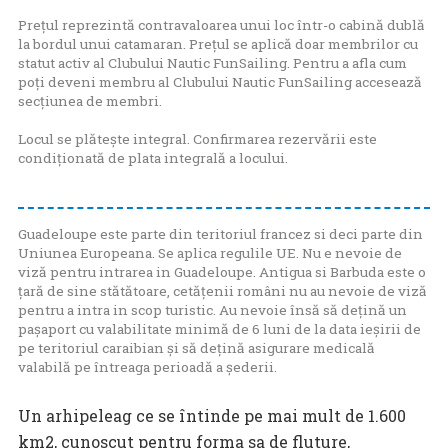
Prețul reprezintă contravaloarea unui loc într-o cabină dublă
la bordul unui catamaran. Prețul se aplică doar membrilor cu
statut activ al Clubului Nautic FunSailing. Pentru a afla cum
poți deveni membru al Clubului Nautic FunSailing accesează
secțiunea de membri
.
Locul se plătește integral. Confirmarea rezervării este
condiționată de plata integrală a locului.
Guadeloupe este parte din teritoriul francez si deci parte din
Uniunea Europeana. Se aplica regulile UE. Nu e nevoie de
viză pentru intrarea in Guadeloupe. Antigua si Barbuda este o
țară de sine stătătoare, cetățenii români nu au nevoie de viză
pentru a intra in scop turistic. Au nevoie însă să dețină un
pașaport cu valabilitate minimă de 6 luni de la data ieșirii de
pe teritoriul caraibian și să dețină asigurare medicală
valabilă pe întreaga perioadă a șederii.
Un arhipeleag ce se întinde pe mai mult de 1.600
km2, cunoscut pentru forma sa de fluture,