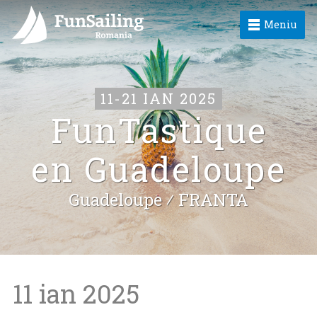
Meniu
11-21 IAN 2025
FunTastique
en Guadeloupe
Guadeloupe ⁄
FRANTA
11 ian 2025