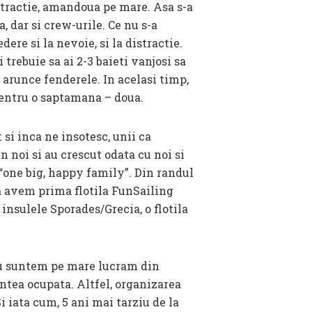
stractie, amandoua pe mare. Asa s-a
, dar si crew-urile. Ce nu s-a
ere si la nevoie, si la distractie.
 trebuie sa ai 2-3 baieti vanjosi sa
a arunce fenderele. In acelasi timp,
 pentru o saptamana – doua.
si inca ne insotesc, unii ca
in noi si au crescut odata cu noi si
“one big, happy family”. Din randul
sa avem prima flotila FunSailing
nsulele Sporades/Grecia, o flotila
 nu suntem pe mare lucram din
ntea ocupata. Altfel, organizarea
 iata cum, 5 ani mai tarziu de la