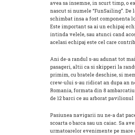
avea sa insemne, in scurt timp, o e
nascut si numele “FunSailing”. De la
schimbat insa a fost componenta lor:
Este important sa ai un echipaj echil
intinda velele, sau atunci cand acos
acelasi echipaj este cel care contri
Ani de-a randul s-au adunat tot mai 
pasageri, altii ca si skipperi la ran
primim, cu bratele deschise, si mem
crew-ului s-au ridicat an dupa an no
Romania, formata din 8 ambarcatiuni
de 12 barci ce au arborat pavilionu
Pasiunea navigarii nu ne-a dat pace
scoarta o barca sau un caiac. Sa av
urmatoarelor evenimente pe mare ocu