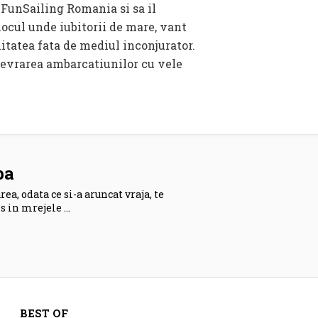
 FunSailing Romania si sa il
ocul unde iubitorii de mare, vant
itatea fata de mediul inconjurator.
nevrarea ambarcatiunilor cu vele
pa
ea, odata ce si-a aruncat vraja, te
s in mrejele …
BEST OF