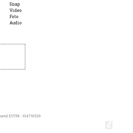
Snap
Video
Foto
Audio
numarul EUTM - 014791529