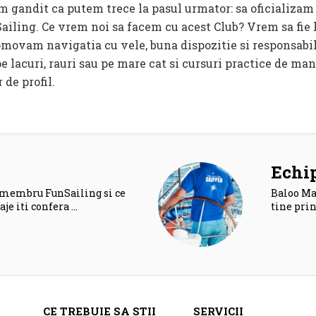
 gandit ca putem trece la pasul urmator: sa oficializam
iling. Ce vrem noi sa facem cu acest Club? Vrem sa fie l
movam navigatia cu vele, buna dispozitie si responsabil
 lacuri, rauri sau pe mare cat si cursuri practice de ma
 de profil.
Echi
 membru FunSailing si ce
Baloo Mar
aje iti confera …
tine prin
CE TREBUIE SA STII
SERVICII