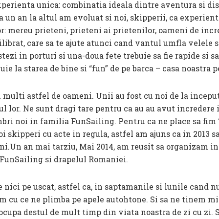
xperienta unica: combinatia ideala dintre aventura si di
 un an la altul am evoluat si noi, skipperii, ca experienta
 mereu prieteni, prieteni ai prietenilor, oameni de incred
ibrat, care sa te ajute atunci cand vantul umfla velele si
tezi in porturi si una-doua fete trebuie sa fie rapide si s
buie la starea de bine si “fun” de pe barca – casa noastra
multi astfel de oameni. Unii au fost cu noi de la inceput 
dul lor. Ne sunt dragi tare pentru ca au au avut incredere 
bri noi in familia FunSailing. Pentru ca ne place sa fim 
i skipperi cu acte in regula, astfel am ajuns ca in 2013 
.Un an mai tarziu, Mai 2014, am reusit sa organizam in i
l FunSailing si drapelul Romaniei.
 nici pe uscat, astfel ca, in saptamanile si lunile cand
em cu ce ne plimba pe apele autohtone. Si sa ne tinem mi
pa destul de mult timp din viata noastra de zi cu zi. Si