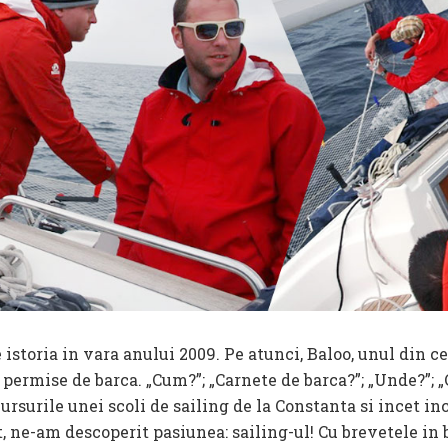
istoria in vara anului 2009. Pe atunci, Baloo, unul din cei
a permise de barca. „Cum?”; „Carnete de barca?”; „Unde?”; „
rsurile unei scoli de sailing de la Constanta si incet in
t, ne-am descoperit pasiunea: sailing-ul! Cu brevetele i