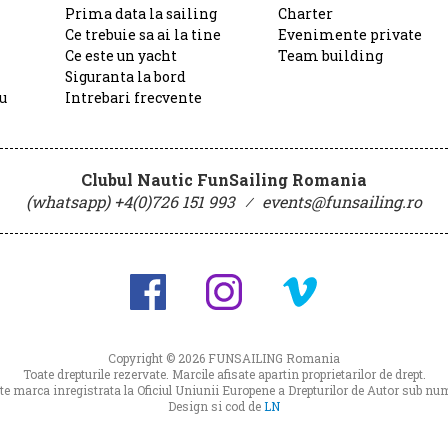
Prima data la sailing
Charter
Ce trebuie sa ai la tine
Evenimente private
Ce este un yacht
Team building
Siguranta la bord
u
Intrebari frecvente
Clubul Nautic FunSailing Romania
(whatsapp) +4(0)726 151 993
⁄
events@funsailing.ro
Copyright © 2026
FUNSAILING Romania
Toate drepturile rezervate. Marcile afisate apartin proprietarilor de drept.
 marca inregistrata la Oficiul Uniunii Europene a Drepturilor de Autor sub 
Design si cod de
LN