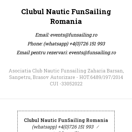
Clubul Nautic FunSailing
Romania
Email:
events@funsailing.ro
Phone:
(whatsapp) +4(0)726 151 993
Email pentru rezervari:
events@funsailing.ro
Asociatia Club Nautic Funsailing Zaharia Barsan,
Sanpetru, Brasov Autorizare - HOT.6489/197/2014
CUI -33052022
Clubul Nautic FunSailing Romania
(whatsapp) +4(0)726 151 993
⁄