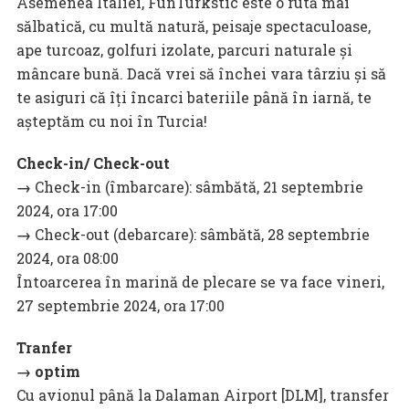
Asemenea Italiei, FunTurkstic este o rută mai
sălbatică, cu multă natură, peisaje spectaculoase,
ape turcoaz, golfuri izolate, parcuri naturale și
mâncare bună. Dacă vrei să închei vara târziu și să
te asiguri că îți încarci bateriile până în iarnă, te
așteptăm cu noi în Turcia!
Check-in/ Check-out
→
Check-in (îmbarcare): sâmbătă, 21 septembrie
2024, ora 17:00
→
Check-out (debarcare): sâmbătă, 28 septembrie
2024, ora 08:00
Întoarcerea în marină de plecare se va face vineri,
27 septembrie 2024, ora 17:00
Tranfer
→ optim
Cu avionul până la Dalaman Airport [DLM], transfer