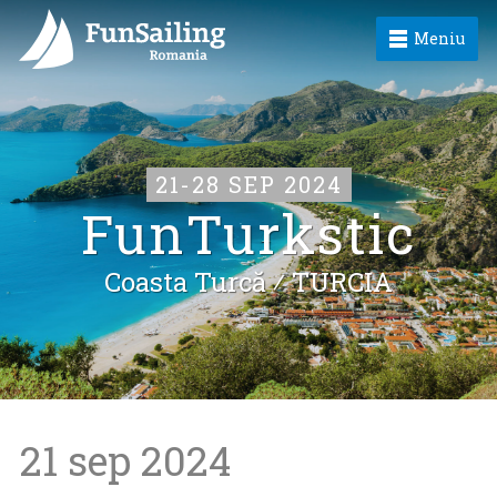
Meniu
21-28 SEP 2024
FunTurkstic
Coasta Turcă ⁄
TURCIA
21 sep 2024