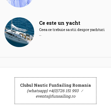
Ce este un yacht
Ceea ce trebuie sa stii despre yachturi.
…
Clubul Nautic FunSailing Romania
(whatsapp) +4(0)726 151 993
⁄
events@funsailing.ro