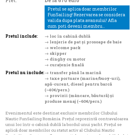
Pret:
De la 670 euro
Pretul se aplica doar membrilor
FunSailing! Rezervarea se considera
valida dupa plata avansului! Afla
cum poti deveni membru...
Pretul include:
→ loc în cabină dublă
→ lenjerie de pat și prosoape de baie
→ welcome pack
→ skipper
→ dinghy cu motor
→ curațenie finală
Pretul nu include:
→ transfer până la marină
→ taxe portuare (marine/buoy-uri),
apă-curent, diesel pentru barcă
(~40€/pers.)
→ provizii (mâncare, băutură) și
produse menaj (~60€/pers.)
Evenimentul este destinat exclusiv membrilor Clubului
Nautic FunSailing România. Prețul reprezintă contravaloarea
unui loc într-o cabină dublă la bordul unui yacht. Prețul se
aplică doar membrilor cu statut activ al Clubului Nautic