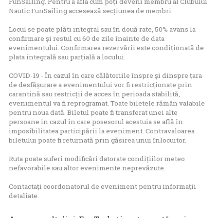
FunSailing. Pentru a afla cum poți deveni membru al Clubului
Nautic FunSailing accesează
secțiunea de membri
.
Locul se poate plăti integral sau în două rate, 50% avans la
confirmare și restul cu 60 de zile înainte de data
evenimentului. Confirmarea rezervării este condiționată de
plata integrală sau parțială a locului.
COVID-19 - În cazul în care călătoriile înspre și dinspre țara
de desfășurare a evenimentului vor fi restricționate prin
carantină sau restricții de acces în perioada stabilită,
evenimentul va fi reprogramat. Toate biletele rămân valabile
pentru noua dată. Biletul poate fi transferat unei alte
persoane in cazul în care posesorul acestuia se află în
imposibilitatea participării la eveniment. Contravaloarea
biletului poate fi returnată prin găsirea unui înlocuitor.
Ruta poate suferi modificări datorate condițiilor meteo
nefavorabile sau altor evenimente neprevăzute.
Contactați coordonatorul de eveniment pentru informații
detaliate.