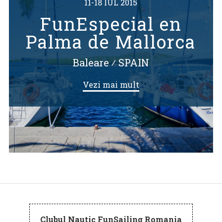
11-18 IUL 2015
FunEspecial en
Palma de Mallorca
Baleare
⁄
SPAIN
Vezi mai mult
Clubul Nautic FunSailing Romania