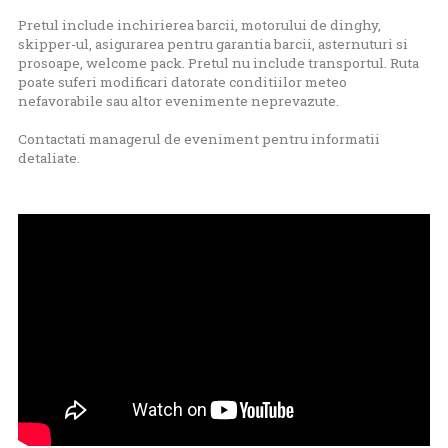
Pretul include inchirierea barcii, motorului de dinghy,
skipper-ul, asigurarea pentru garantia barcii, asternuturi si
prosoape, welcome pack. Pretul nu include transportul. Ruta
poate suferi modificari datorate conditiilor meteo
nefavorabile sau altor evenimente neprevazute.
Contactati managerul de eveniment pentru informatii
detaliate.