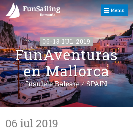
Meniu
06-13 IUL 2019
FunAventuras
en Mallorca
Insulele Baleare ⁄
SPAIN
06 iul 2019