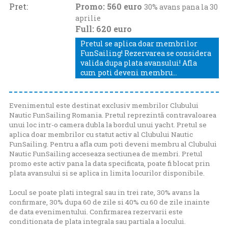
Pret:
Promo: 560 euro
30% avans pana la 30
aprilie
Full: 620 euro
Pretul se aplica doar membrilor
FunSailing! Rezervarea se considera
valida dupa plata avansului! Afla
cum poti deveni membru...
Evenimentul este destinat exclusiv membrilor Clubului
Nautic FunSailing Romania. Pretul reprezintă contravaloarea
unui loc intr-o camera dubla la bordul unui yacht. Pretul se
aplica doar membrilor cu statut activ al Clubului Nautic
FunSailing. Pentru a afla cum poti deveni membru al Clubului
Nautic FunSailing acceseaza
sectiunea de membri
. Pretul
promo este activ pana la data specificata, poate fi blocat prin
plata avansului si se aplica in limita locurilor disponibile.
Locul se poate plati integral sau in trei rate, 30% avans la
confirmare, 30% dupa 60 de zile si 40% cu 60 de zile inainte
de data evenimentului. Confirmarea rezervarii este
conditionata de plata integrala sau partiala a locului.