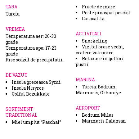
TARA
Fructe de mare
Peste proaspat pescuit
Turcia
Caracatita
VREMEA
ACTIVITATI
Temperatura aer: 20-30
Snorkeling
grade
Vizitat orase vechi,
Temperatura apa: 17-23
cratere vulcanice
grade
Relaxare in golfuri
Risc scazut de precipitatii
pustii
DE VAZUT
MARINA
Insula greceasca Symi
Turcia: Bodrum,
Insula Nisyros
Marmaris, Orhaniye
Golful Bozukkale
AEROPORT
SORTIMENT
TRADITIONAL
Bodrum Milas
Marmaris Dalaman
Miel umplut “Paschal”