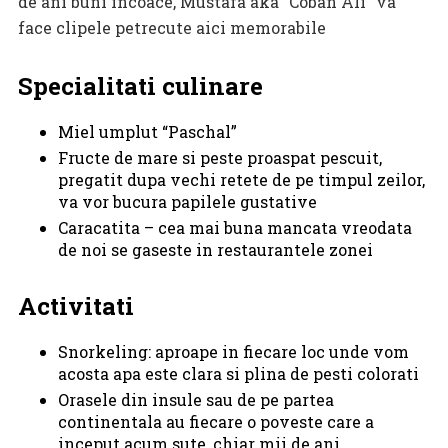
de ani buni incoace, Mustafa aka “Coban Ali” va
face clipele petrecute aici memorabile
Specialitati culinare
Miel umplut “Paschal”
Fructe de mare si peste proaspat pescuit,
pregatit dupa vechi retete de pe timpul zeilor,
va vor bucura papilele gustative
Caracatita – cea mai buna mancata vreodata
de noi se gaseste in restaurantele zonei
Activitati
Snorkeling: aproape in fiecare loc unde vom
acosta apa este clara si plina de pesti colorati
Orasele din insule sau de pe partea
continentala au fiecare o poveste care a
inceput acum sute, chiar mii de ani.