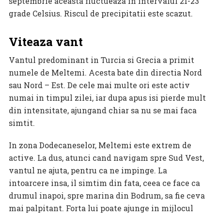
septembrie aceasta fluctueaza in intervalul 21-23
grade Celsius. Riscul de precipitatii este scazut.
Viteaza vant
Vantul predominant in Turcia si Grecia a primit
numele de Meltemi. Acesta bate din directia Nord
sau Nord – Est. De cele mai multe ori este activ
numai in timpul zilei, iar dupa apus isi pierde mult
din intensitate, ajungand chiar sa nu se mai faca
simtit.
In zona Dodecaneselor, Meltemi este extrem de
active. La dus, atunci cand navigam spre Sud Vest,
vantul ne ajuta, pentru ca ne impinge. La
intoarcere insa, il simtim din fata, ceea ce face ca
drumul inapoi, spre marina din Bodrum, sa fie ceva
mai palpitant. Forta lui poate ajunge in mijlocul