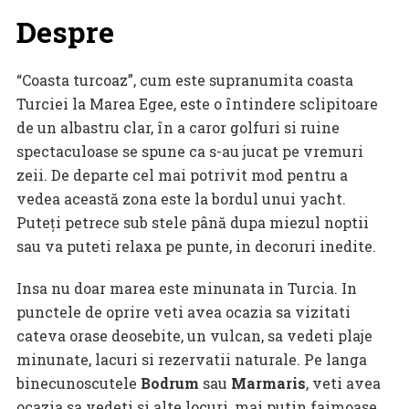
Despre
“Coasta turcoaz”, cum este supranumita coasta
Turciei la Marea Egee, este o întindere sclipitoare
de un albastru clar, în a caror golfuri si ruine
spectaculoase se spune ca s-au jucat pe vremuri
zeii. De departe cel mai potrivit mod pentru a
vedea această zona este la bordul unui yacht.
Puteți petrece sub stele până dupa miezul noptii
sau va puteti relaxa pe punte, in decoruri inedite.
Insa nu doar marea este minunata in Turcia. In
punctele de oprire veti avea ocazia sa vizitati
cateva orase deosebite, un vulcan, sa vedeti plaje
minunate, lacuri si rezervatii naturale. Pe langa
binecunoscutele
Bodrum
sau
Marmaris
, veti avea
ocazia sa vedeti si alte locuri, mai putin faimoase,