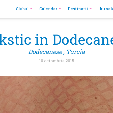
Clubul
Calendar
Destinatii
Jurnal
stic in Dodecan
Dodecanese , Turcia
10 octombrie 2015