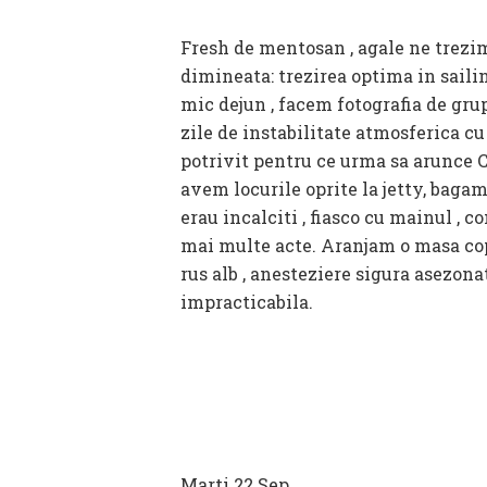
Fresh de mentosan , agale ne trezim
dimineata: trezirea optima in saili
mic dejun , facem fotografia de gr
zile de instabilitate atmosferica c
potrivit pentru ce urma sa arunce Cr
avem locurile oprite la jetty, bagam
erau incalciti , fiasco cu mainul , 
mai multe acte. Aranjam o masa copi
rus alb , anesteziere sigura asezon
impracticabila.
Marti 22 Sep