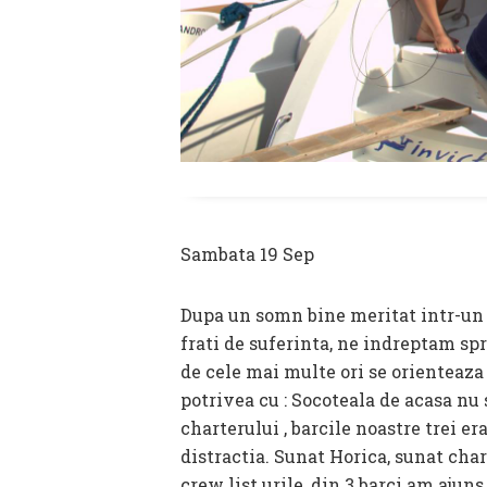
Sambata 19 Sep
Dupa un somn bine meritat intr-un
frati de suferinta, ne indreptam s
de cele mai multe ori se orienteaza
potrivea cu : Socoteala de acasa nu 
charterului , barcile noastre trei e
distractia. Sunat Horica, sunat cha
crew list urile, din 3 barci am ajun