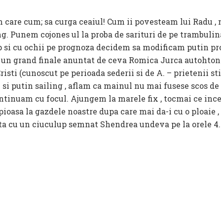
 care cum; sa curga ceaiul! Cum ii povesteam lui Radu ,
ng. Punem cojones ul la proba de sarituri de pe trambulin
up si cu ochii pe prognoza decidem sa modificam putin pr
u un grand finale anuntat de ceva Romica Jurca autohton. 
isti (cunoscut pe perioada sederii si de A. – prietenii sti
 si putin sailing , aflam ca mainul nu mai fusese scos de 
continuam cu focul. Ajungem la marele fix , tocmai ce ince
oasa la gazdele noastre dupa care mai da-i cu o ploaie , 
ata cu un ciuculup semnat Shendrea undeva pe la orele 4.