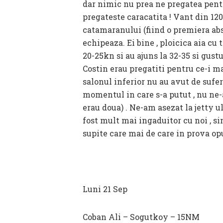
dar nimic nu prea ne pregatea pentr
pregateste caracatita ! Vant din 12
catamaranului (fiind o premiera abs
echipeaza. Ei bine , ploicica aia cu
20-25kn si au ajuns la 32-35 si gust
Costin erau pregatiti pentru ce-i mai
salonul inferior nu au avut de sufer
momentul in care s-a putut , nu ne-
erau doua) . Ne-am asezat la jetty ul
fost mult mai ingaduitor cu noi , sim
supite care mai de care in prova opu
Luni 21 Sep
Coban Ali – Sogutkoy – 15NM