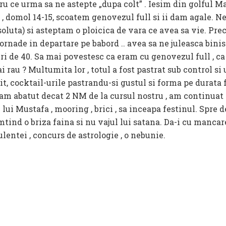
u ce urma sa ne astepte „dupa colt” . Iesim din golful Ma
0 , domol 14-15, scoatem genovezul full si ii dam agale. 
oluta) si asteptam o ploicica de vara ce avea sa vie. Pre
 tornade in departare pe babord .. avea sa ne juleasca bini
uri de 40. Sa mai povestesc ca eram cu genovezul full , c
 rau ? Multumita lor , totul a fost pastrat sub control si 
it, cocktail-urile pastrandu-si gustul si forma pe durata 
am abatut decat 2 NM de la cursul nostru , am continuat 
 lui Mustafa , mooring , brici , sa inceapa festinul. Spre 
tind o briza faina si nu vajul lui satana. Da-i cu mancare 
lentei , concurs de astrologie , o nebunie.