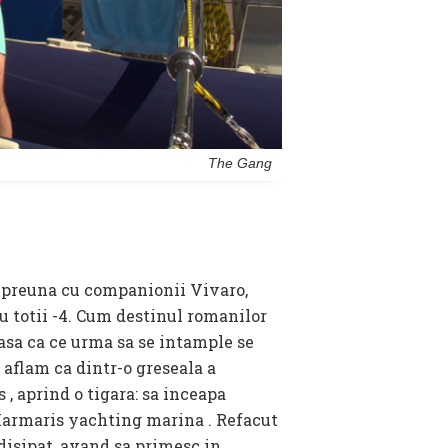
The Gang
mpreuna cu companionii Vivaro,
 totii -4. Cum destinul romanilor
asa ca ce urma sa se intample se
 aflam ca dintr-o greseala a
, aprind o tigara: sa inceapa
 Marmaris yachting marina . Refacut
 disipat, avand sa primesc in