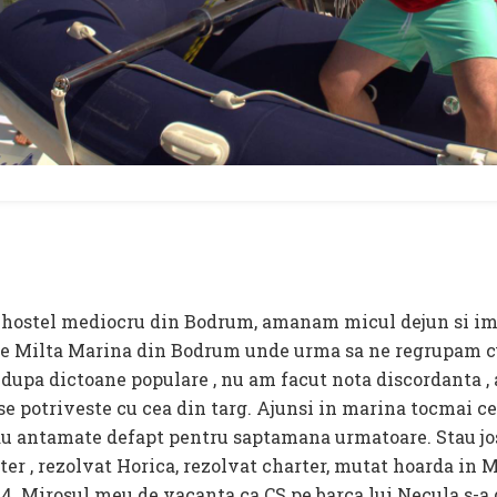
 hostel mediocru din Bodrum, amanam micul dejun si i
pre Milta Marina din Bodrum unde urma sa ne regrupam cu
 dupa dictoane populare , nu am facut nota discordanta , 
se potriveste cu cea din targ. Ajunsi in marina tocmai ce
rau antamate defapt pentru saptamana urmatoare. Stau jos 
rter , rezolvat Horica, rezolvat charter, mutat hoarda in
s 4. Mirosul meu de vacanta ca CS pe barca lui Necula s-a