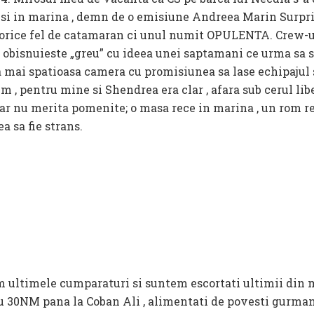
unsi in marina , demn de o emisiune Andreea Marin Surpri
u orice fel de catamaran ci unul numit OPULENTA. Crew-
e obisnuieste „greu” cu ideea unei saptamani ce urma sa s
a mai spatioasa camera cu promisiunea sa lase echipajul
m , pentru mine si Shendrea era clar , afara sub cerul li
ar nu merita pomenite; o masa rece in marina , un rom r
a sa fie strans.
 ultimele cumparaturi si suntem escortati ultimii din m
ru 30NM pana la Coban Ali , alimentati de povesti gurman