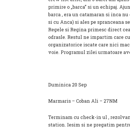
primire o „barca” si un echipaj. Aj
barca , era un catamaran si inca n
si cu Anca) si ales pe spranceana s
Regele si Regina primesc direct ce
odrasle. Restul ne impartim care cu
organizatorice iscate care nici mac
voie. Programul zilei urmatoare ave
Duminica 20 Sep
Marmaris – Coban Ali – 27NM
Terminam cu check-in ul , rezolvam
station. Iesim si ne pregatim pent