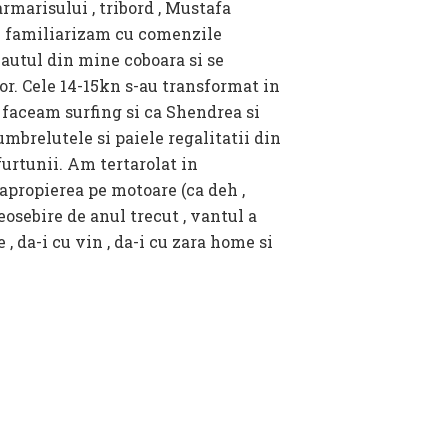
rmarisului , tribord , Mustafa
Ne familiarizam cu comenzile
cautul din mine coboara si se
sor. Cele 14-15kn s-au transformat in
a faceam surfing si ca Shendrea si
umbrelutele si paiele regalitatii din
furtunii. Am tertarolat in
apropierea pe motoare (ca deh ,
deosebire de anul trecut , vantul a
, da-i cu vin , da-i cu zara home si