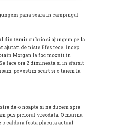
 ajungem pana seara in campingul
ul din
Izmir
cu brio si ajungem pe la
 ajutati de niste Efes rece. Incep
aptain Morgan la foc mocnit in
Se face ora 2 dimineata si in sfarsit
sam, povestim scurt si o taiem la
astre de-o noapte si ne ducem spre
am pus piciorul vreodata. O marina
e o caldura fosta placuta actual