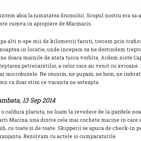
suntem abia la jumatatea drumului. Scopul nostru era sa
este cumva in apropiere de Marmaris.
pa alti n-spe mii de kilometrii facuti, trecem prin trafic
 noaptea in locatie, unde incepem sa ne destindem treptat
 ne doara mainile de atata turca vorbita. Ardem niste C
teptarea petrecaretilor, a celor care au venit cu avioane. 
ar microbuzele. Ne reunim, ne pupam, ne bem, ne imbrati
mn ca doar stim ce vacanta ne asteapta.
mbata, 13 Sep 2014
 o caldura placuta, ne luam la revedere de la gazdele no
rti Marina, una dintre cele mai cochete marine in care 
sh, cu toate si de toate. Skipperii se apuca de check-in p
ranjanta. Rezolvam cu actele si cumparaturile.