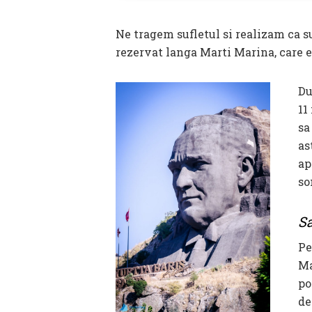
Ne tragem sufletul si realizam ca 
rezervat langa Marti Marina, care 
Du
11
sa
as
ap
so
Sa
Pe
Ma
po
de