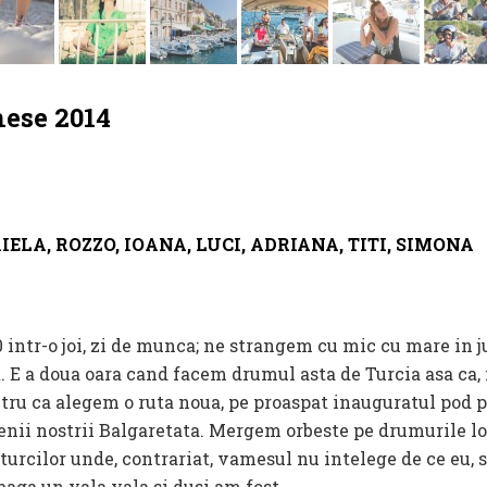
ese 2014
IELA, ROZZO, IOANA, LUCI, ADRIANA, TITI, SIMONA
00 intr-o joi, zi de munca; ne strangem cu mic cu mare in j
. E a doua oara cand facem drumul asta de Turcia asa ca, i
u ca alegem o ruta noua, pe proaspat inauguratul pod pe
enii nostrii Balgaretata. Mergem orbeste pe drumurile lo
urcilor unde, contrariat, vamesul nu intelege de ce eu, 
aga un yala yala si dusi am fost.