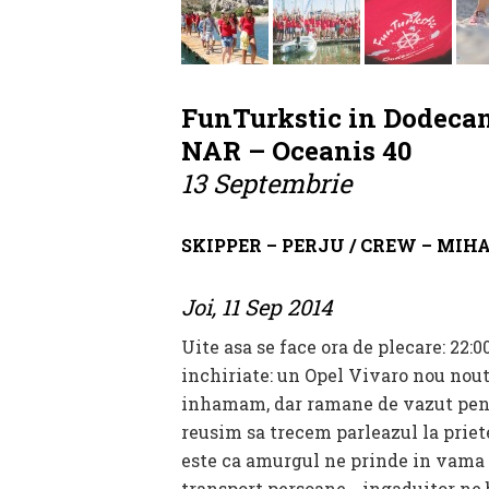
FunTurkstic in Dodecan
NAR – Oceanis 40
13 Septembrie
SKIPPER – PERJU / CREW – MIHA
Joi, 11 Sep 2014
Uite asa se face ora de plecare: 22:
inchiriate: un Opel Vivaro nou nout
inhamam, dar ramane de vazut pentr
reusim sa trecem parleazul la priet
este ca amurgul ne prinde in vama t
transport persoane… ingaduitor ne b