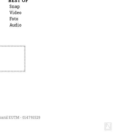
BEST OF
Snap
Video
Foto
Audio
numarul EUTM - 014791529