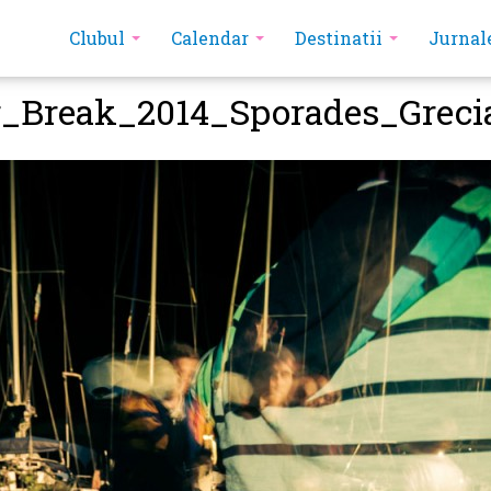
Clubul
Calendar
Destinatii
Jurnal
g_Break_2014_Sporades_Greci