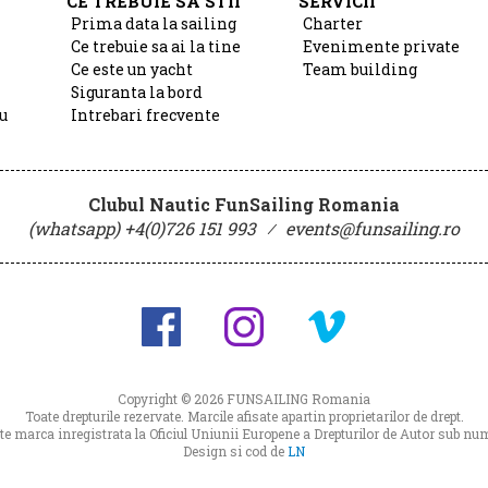
CE TREBUIE SA STII
SERVICII
Prima data la sailing
Charter
Ce trebuie sa ai la tine
Evenimente private
Ce este un yacht
Team building
Siguranta la bord
u
Intrebari frecvente
Clubul Nautic FunSailing Romania
(whatsapp) +4(0)726 151 993
⁄
events@funsailing.ro
Copyright © 2026
FUNSAILING Romania
Toate drepturile rezervate. Marcile afisate apartin proprietarilor de drept.
 marca inregistrata la Oficiul Uniunii Europene a Drepturilor de Autor sub 
Design si cod de
LN