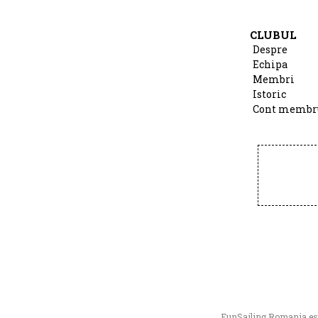
CLUBUL
Despre
Echipa
Membri
Istoric
Cont membr
FunSailing Romania este