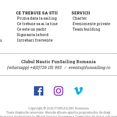
CE TREBUIE SA STII
SERVICII
Prima data la sailing
Charter
Ce trebuie sa ai la tine
Evenimente private
Ce este un yacht
Team building
Siguranta la bord
u
Intrebari frecvente
Clubul Nautic FunSailing Romania
(whatsapp) +4(0)726 151 993
⁄
events@funsailing.ro
Copyright © 2026
FUNSAILING Romania
Toate drepturile rezervate. Marcile afisate apartin proprietarilor de drept.
 marca inregistrata la Oficiul Uniunii Europene a Drepturilor de Autor sub 