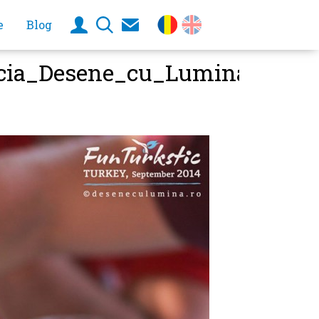
e
Blog
cia_Desene_cu_Lumina-