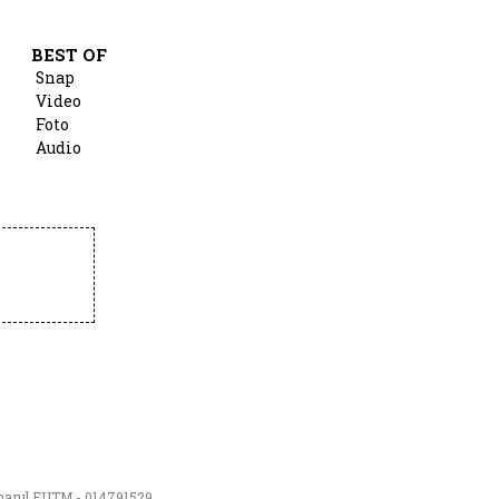
BEST OF
Snap
Video
Foto
Audio
numarul EUTM - 014791529