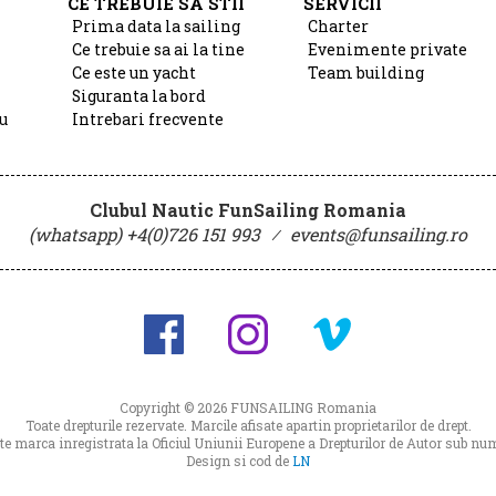
CE TREBUIE SA STII
SERVICII
Prima data la sailing
Charter
Ce trebuie sa ai la tine
Evenimente private
Ce este un yacht
Team building
Siguranta la bord
u
Intrebari frecvente
Clubul Nautic FunSailing Romania
(whatsapp) +4(0)726 151 993
⁄
events@funsailing.ro
Copyright © 2026
FUNSAILING Romania
Toate drepturile rezervate. Marcile afisate apartin proprietarilor de drept.
 marca inregistrata la Oficiul Uniunii Europene a Drepturilor de Autor sub 
Design si cod de
LN