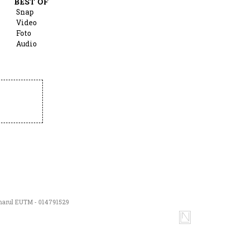
BEST OF
Snap
Video
Foto
Audio
numarul EUTM - 014791529