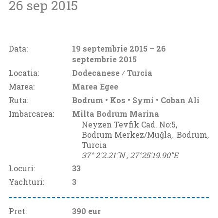
26 sep 2015
Data:
19 septembrie 2015
– 26
septembrie 2015
Locatia:
Dodecanese ⁄
Turcia
Marea:
Marea Egee
Ruta:
Bodrum • Kos • Symi • Coban Ali
Imbarcarea:
Milta Bodrum Marina
Neyzen Tevfik Cad. No:5,
Bodrum Merkez/Muğla‚
Bodrum‚
Turcia
37° 2'2.21"N ‚
27°25'19.90"E
Locuri:
33
Yachturi:
3
Pret:
390
eur