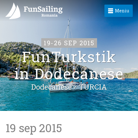
Meniu
19-26 SEP 2015
FunTurkstik
in Dodecanese
Dodecanese ⁄
TURCIA
19 sep 2015