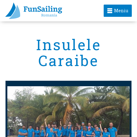
Meniu
Insulele
Caraibe