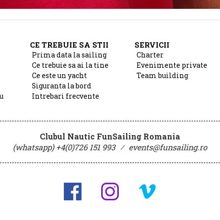
CE TREBUIE SA STII
SERVICII
Prima data la sailing
Charter
Ce trebuie sa ai la tine
Evenimente private
Ce este un yacht
Team building
Siguranta la bord
u
Intrebari frecvente
Clubul Nautic FunSailing Romania
(whatsapp) +4(0)726 151 993
⁄
events@funsailing.ro