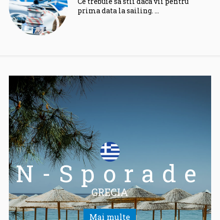
Ce trebuie sa stii daca vii pentru
prima data la sailing. …
N-Sporade
GRECIA
Mai multe