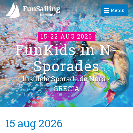
Meniu
15-22 AUG 2026
FunKids in N-
Sporades
Insulele Sporade de Nord ⁄
GRECIA
15 aug 2026