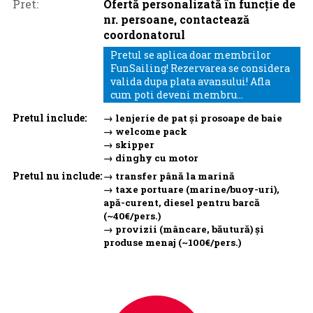
Pret:
Ofertă personalizată în funcție de
nr. persoane, contactează
coordonatorul
Pretul se aplica doar membrilor
FunSailing! Rezervarea se considera
valida dupa plata avansului! Afla
cum poti deveni membru...
Pretul include:
→ lenjerie de pat și prosoape de baie
→ welcome pack
→ skipper
→ dinghy cu motor
Pretul nu include:
→ transfer până la marină
→ taxe portuare (marine/buoy-uri),
apă-curent, diesel pentru barcă
(~40€/pers.)
→ provizii (mâncare, băutură) și
produse menaj (~100€/pers.)