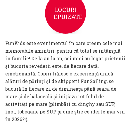
LOCURI
EPUIZATE
FunKids este evenimentul în care creem cele mai
memorabile amintiri, pentru că totul se întâmplă
în familie! De la an la an, cei mici au legat prietenii
și bucuria revederii este, de fiecare dată,
emoționantă. Copiii trăiesc o experiență unică
alături de părinți și de skipperii FunSailing, se
bucură în fiecare zi, de dimineața până seara, de
mare și de bălăceală și inițiază tot felul de
activități pe mare (plimbări cu dinghy sau SUP,
înot, tobogane pe SUP și cine știe ce idei le mai vin
în 2026?!).