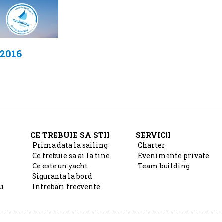
2016
CE TREBUIE SA STII
SERVICII
Prima data la sailing
Charter
Ce trebuie sa ai la tine
Evenimente private
Ce este un yacht
Team building
Siguranta la bord
u
Intrebari frecvente