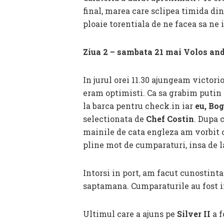
final, marea care sclipea timida di
ploaie torentiala de ne facea sa ne
Ziua 2 – sambata 21 mai Volos and
In jurul orei 11.30 ajungeam victori
eram optimisti. Ca sa grabim putin 
la barca pentru check.in iar
eu, Bog
selectionata de
Chef Costin
. Dupa 
mainile de cata engleza am vorbit 
pline mot de cumparaturi, insa de l
Intorsi in port, am facut cunostint
saptamana. Cumparaturile au fost i
Ultimul care a ajuns pe
Silver II
a f