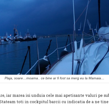
Plaja, soare…moama.. ce bine ar fi fost sa merg eu la Mamaia…
are, iar marea isi unduia cele mai apetisante valuri pe su
Stateam toti in cockpitul barcii cu indicatia de a ne tine