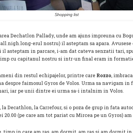
Shopping list
area Dechatlon Pallady, unde am ajuns impreuna cu Bogda
.all.nigh.long-erul nostru) il asteptam sa apara. Avusese 
oi il asteptam in parcare, i-am dat cateva senzatii tari, 
timp cu capitanul nostru si intr-un final eram in format
eni din restul echipajelor, printre care
Rozzo
, imbrac
na despre faimosul Gyros de Volos. Urma sa navigam in f
ri, iar pe unii dintre ei urma sa-i intalnim in Volos.
 la Decathlon, la Carrefour, si o poza de grup in fata aut
rei 20.00 (pe care am tot pariat cu Mircea pe un Gyros) am
e, timp in care am ras, am dormit, am ras si am dormit i