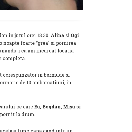
n in jurul orei 18.30.
Alina
si
Ogi
o noapte foarte “grea” si pornirea
spunandu-i ca am incurcat locatia
ie completa.
at corespunzator in bermude si
ormatie de 10 ambarcatiuni, in
ocarului pe care
Eu, Bogdan, Mișu si
 pornit la drum.
n acelasi timp pana cand intr-un