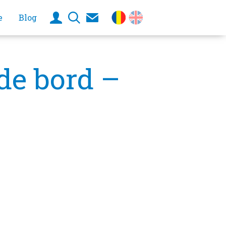
e
Blog
de bord –