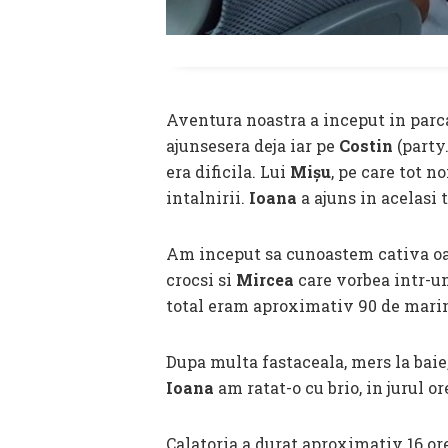
Aventura noastra a inceput in parc
ajunsesera deja iar pe
Costin
(party
era dificila. Lui
Mișu
, pe care tot n
intalnirii.
Ioana
a ajuns in acelasi 
Am inceput sa cunoastem cativa oam
crocsi si
Mircea
care vorbea intr-u
total eram aproximativ 90 de marina
Dupa multa fastaceala, mers la baie,
Ioana
am ratat-o cu brio, in jurul o
Calatoria a durat aproximativ 16 or