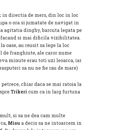
x in directia de mers, din loc in loc
upa o ora si jumatate de navigat in
ta agitatia dinghy, barcuta legata pe
facand si mai dificila vizibilitatea.
a oase, au reusit sa lege la loc
l de franghiute, ale caror nume
va minute erau toti uzi leoarca, iar
asputeri sa nu ne fie rau de mare)
 petrece, chiar daca se mai ratoia la
 spre
Trikeri
cum ca in larg furtuna
 mult, si sa ne dea cam multe
rca,
Misu
a decis sa ne intoarcem in