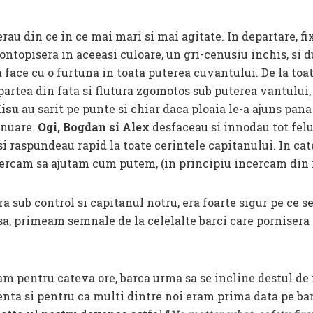
 erau din ce in ce mai mari si mai agitate. In departare, fi
ontopisera in aceeasi culoare, un gri-cenusiu inchis, si d
a face cu o furtuna in toata puterea cuvantului. De la toa
 partea din fata si flutura zgomotos sub puterea vantului, 
Misu
au sarit pe punte si chiar daca ploaia le-a ajuns pana l
inuare.
Ogi, Bogdan si Alex
desfaceau si innodau tot felu
 raspundeau rapid la toate cerintele capitanului. In cate
cercam sa ajutam cum putem, (in principiu incercam din r
a sub control si capitanul notru, era foarte sigur pe ce se
nsa, primeam semnale de la celelalte barci care pornisera
am pentru cateva ore, barca urma sa se incline destul de
enta si pentru ca multi dintre noi eram prima data pe ba