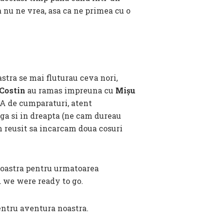
a nu ne vrea, asa ca ne primea cu o
astra se mai fluturau ceva nori,
 Costin
au ramas impreuna cu
Mișu
A de cumparaturi, atent
nga si in dreapta (ne cam dureau
m reusit sa incarcam doua cosuri
 noastra pentru urmatoarea
d we were ready to go.
entru aventura noastra.