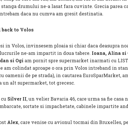
n stanga drumului ne-a lasat fara cuvinte. Grecia parea c
 intrebam daca nu cumva am gresit destinatia.
 back to Volos
osi in Volos, invinsesem ploaia si chiar daca deasupra no
lucrurile ne-am impartit in doua tabere.
Ioana, Alina si
dan si Ogi
am pornit spre supermarket inarmati cu LIST
ce am colindat aproape o ora prin Volos intreband in sta
cu oamenii de pe strada), in cautarea EuroSparMarket, a
a un alt supermarket, tot grecesc.
a cu
Silver II
, un velier Bavaria 46, care urma sa fie casa
mbarcate, sortate si impachetate, cabinele impartite an
ost
Alex
, care venise cu avionul tocmai din Bruxelles, p