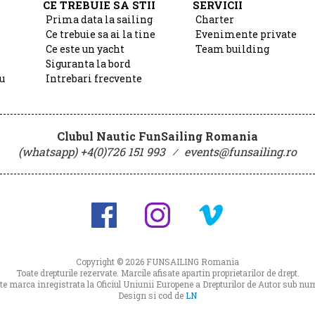
CE TREBUIE SA STII
SERVICII
Prima data la sailing
Charter
Ce trebuie sa ai la tine
Evenimente private
Ce este un yacht
Team building
Siguranta la bord
u
Intrebari frecvente
Clubul Nautic FunSailing Romania
(whatsapp) +4(0)726 151 993
⁄
events@funsailing.ro
Copyright © 2026
FUNSAILING Romania
Toate drepturile rezervate. Marcile afisate apartin proprietarilor de drept.
 marca inregistrata la Oficiul Uniunii Europene a Drepturilor de Autor sub 
Design si cod de
LN