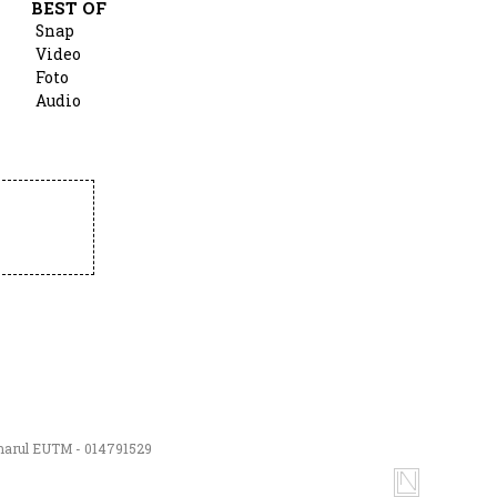
BEST OF
Snap
Video
Foto
Audio
numarul EUTM - 014791529