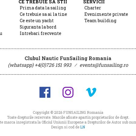
CE TREBUIE SA STII
SERVICII
Prima data la sailing
Charter
Ce trebuie sa ai la tine
Evenimente private
Ce este un yacht
Team building
Siguranta la bord
u
Intrebari frecvente
Clubul Nautic FunSailing Romania
(whatsapp) +4(0)726 151 993
⁄
events@funsailing.ro
Copyright © 2026
FUNSAILING Romania
Toate drepturile rezervate. Marcile afisate apartin proprietarilor de drept.
 marca inregistrata la Oficiul Uniunii Europene a Drepturilor de Autor sub 
Design si cod de
LN