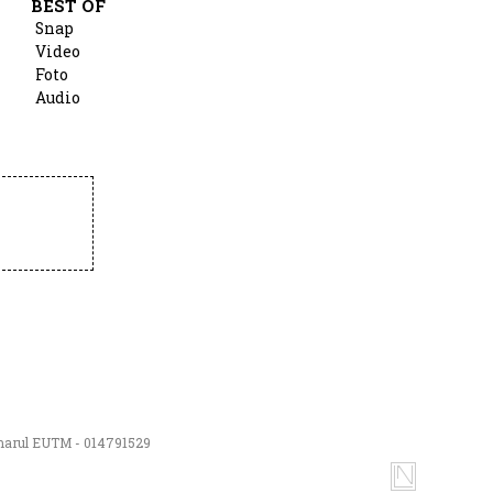
BEST OF
Snap
Video
Foto
Audio
numarul EUTM - 014791529