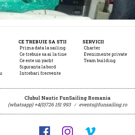
CE TREBUIE SA STII
SERVICII
Prima data la sailing
Charter
Ce trebuie sa ai la tine
Evenimente private
Ce este un yacht
Team building
Siguranta la bord
u
Intrebari frecvente
Clubul Nautic FunSailing Romania
(whatsapp) +4(0)726 151 993
⁄
events@funsailing.ro