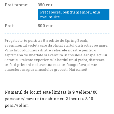
Pret promo:
350 eur
Pret special pentru membri. Afla
mai multe ...
Pret:
500
eur
Pregateste-te pentru a 5-a editie de Spring Break,
evenimentul vedeta care da oficial startul distractiei pe mare.
Vino la bordul unuia dintre velierele noastre pentru o
saptamana de libertate si aventura în insulele Arhipelagului
Saronic. Traieste experienta la bordul unui yacht, distreaza-
te, fa-ti prieteni noi, aventureaza-te, fotografiaza, simte
atmosfera magica a insulelor grecesti. Hai cu noi!
Numarul de locuri este limitat la 9 veliere/ 80
persoane/ cazare în cabine cu 2 locuri ≈ 8-10
pers./velier.