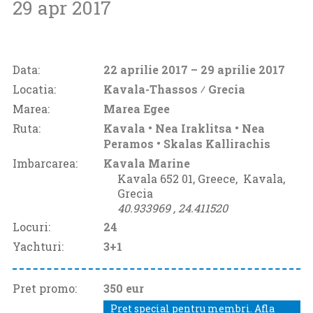
29 apr 2017
Data:
22 aprilie 2017
– 29 aprilie 2017
Locatia:
Kavala-Thassos ⁄
Grecia
Marea:
Marea Egee
Ruta:
Kavala • Nea Iraklitsa • Nea
Peramos • Skalas Kallirachis
Imbarcarea:
Kavala Marine
Kavala 652 01, Greece‚
Kavala‚
Grecia
40.933969 ‚
24.411520
Locuri:
24
Yachturi:
3+1
Pret promo:
350 eur
Pret special pentru membri. Afla