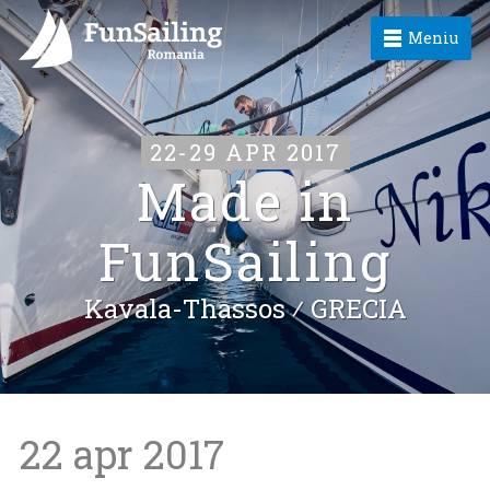
Meniu
22-29 APR 2017
Made in
FunSailing
Kavala-Thassos ⁄
GRECIA
22 apr 2017