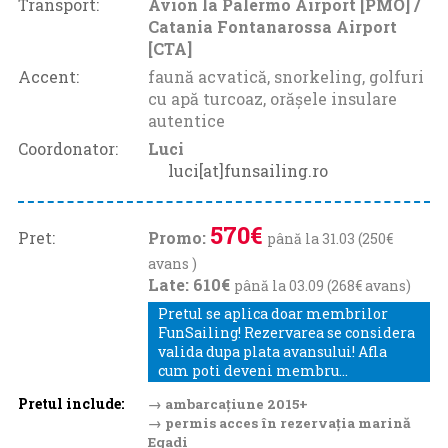
Transport:
Avion la Palermo Airport [PMO] /
Catania Fontanarossa Airport
[CTA]
Accent:
faună acvatică, snorkeling, golfuri
cu apă turcoaz, orășele insulare
autentice
Coordonator:
Luci
luci[at]funsailing.ro
570€
Pret:
Promo:
până la 31.03 (250€
avans )
Late: 610€
până la 03.09 (268€ avans)
Pretul se aplica doar membrilor
FunSailing! Rezervarea se considera
valida dupa plata avansului! Afla
cum poti deveni membru...
Pretul include:
→ ambarcațiune 2015+
→ permis acces în rezervația marină
Egadi