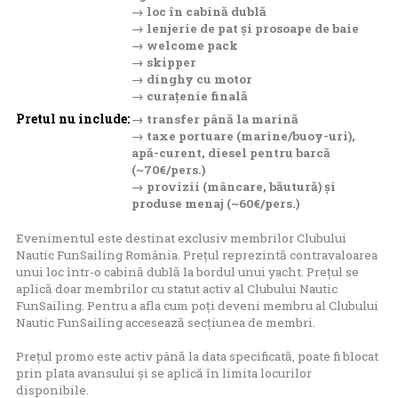
→ loc în cabină dublă
→ lenjerie de pat și prosoape de baie
→ welcome pack
→ skipper
→ dinghy cu motor
→ curațenie finală
Pretul nu include:
→ transfer până la marină
→ taxe portuare (marine/buoy-uri),
apă-curent, diesel pentru barcă
(~70€/pers.)
→ provizii (mâncare, băutură) și
produse menaj (~60€/pers.)
Evenimentul este destinat exclusiv membrilor Clubului
Nautic FunSailing România. Prețul reprezintă contravaloarea
unui loc într-o cabină dublă la bordul unui yacht. Prețul se
aplică doar membrilor cu statut activ al Clubului Nautic
FunSailing. Pentru a afla cum poți deveni membru al Clubului
Nautic FunSailing accesează
secțiunea de membri
.
Prețul promo este activ până la data specificată, poate fi blocat
prin plata avansului și se aplică în limita locurilor
disponibile.