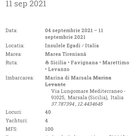
11 sep 2021
Data:
04 septembrie 2021
– 11
septembrie 2021
Locatia:
Insulele Egadi ⁄
Italia
Marea:
Marea Tireniană
Ruta:
⛵ Sicilia • Favignana • Marettimo
• Levanzo
Imbarcarea:
Marina di Marsala
Marina
Levante
Via Lungomare Mediterraneo -
91025‚
Marsala (Sicilia)‚
Italia
37.787394 ‚
12.4434645
Locuri:
40
Yachturi:
4
MFS:
100