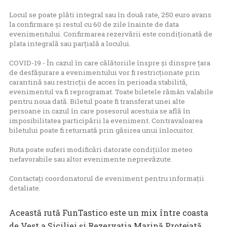
Locul se poate plăti integral sau în două rate, 250 euro avans
la confirmare și restul cu 60 de zile înainte de data
evenimentului. Confirmarea rezervării este condiționată de
plata integrală sau parțială a locului.
COVID-19 - În cazul în care călătoriile înspre și dinspre țara
de desfășurare a evenimentului vor fi restricționate prin
carantină sau restricții de acces în perioada stabilită,
evenimentul va fi reprogramat. Toate biletele rămân valabile
pentru noua dată. Biletul poate fi transferat unei alte
persoane in cazul în care posesorul acestuia se află în
imposibilitatea participării la eveniment. Contravaloarea
biletului poate fi returnată prin găsirea unui înlocuitor.
Ruta poate suferi modificări datorate condițiilor meteo
nefavorabile sau altor evenimente neprevăzute.
Contactați coordonatorul de eveniment pentru informații
detaliate.
Această rută FunTastico este un mix între coasta
de Vest a Siciliei și Rezervația Marină Protejată