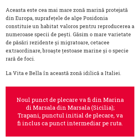
Aceasta este cea mai mare zonă marină protejată
din Europa, suprafețele de alge Posidonia
constituie un habitat valoros pentru reproducerea a
numeroase specii de pești. Găsim o mare varietate
de păsări rezidente și migratoare, cetacee
extraordinare, broaște țestoase marine și o specie
rară de foci.
La Vita e Bella în această zonă idilică a Italiei.
Noul punct de plecare va fi din Marina
di Marsala din Marsala (Sicilia);
Trapani, punctul initial de plecare, va
fi inclus ca punct intermediar pe ruta.