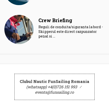
Crew Briefing
Reguli de conduita/siguranta la bord –
Skipperul este direct razpunzator
penal si …
Clubul Nautic FunSailing Romania
(whatsapp) +4(0)726 151 993
⁄
events@funsailing.ro