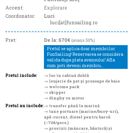
Accent:
Explorare
Coordonator:
Luci
luci[at]funsailing.ro
Pret:
De la: 670€
(avans 50%)
Pretul se aplica doar membrilor
FunSailing! Rezervarea se considera
valida dupa plata avansului! Afla
cum poti deveni membru...
Pretul include:
→ loc în cabină dublă
→ lenjerie de pat și prosoape de baie
→ welcome pack
→ skipper
→ dinghy cu motor
Pretul nu include:
→ transfer până la marină
→ taxe portuare (marine/buoy-uri),
apă-curent, diesel pentru barcă
(~70€/pers.)
→ provizii (mâncare, băutură) și