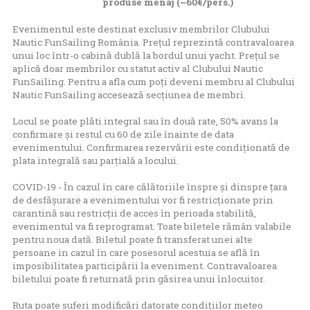
produse menaj (~60€/pers.)
Evenimentul este destinat exclusiv membrilor Clubului
Nautic FunSailing România. Prețul reprezintă contravaloarea
unui loc într-o cabină dublă la bordul unui yacht. Prețul se
aplică doar membrilor cu statut activ al Clubului Nautic
FunSailing. Pentru a afla cum poți deveni membru al Clubului
Nautic FunSailing accesează
secțiunea de membri
.
Locul se poate plăti integral sau în două rate, 50% avans la
confirmare și restul cu 60 de zile înainte de data
evenimentului. Confirmarea rezervării este condiționată de
plata integrală sau parțială a locului.
COVID-19 - În cazul în care călătoriile înspre și dinspre țara
de desfășurare a evenimentului vor fi restricționate prin
carantină sau restricții de acces în perioada stabilită,
evenimentul va fi reprogramat. Toate biletele rămân valabile
pentru noua dată. Biletul poate fi transferat unei alte
persoane in cazul în care posesorul acestuia se află în
imposibilitatea participării la eveniment. Contravaloarea
biletului poate fi returnată prin găsirea unui înlocuitor.
Ruta poate suferi modificări datorate condițiilor meteo