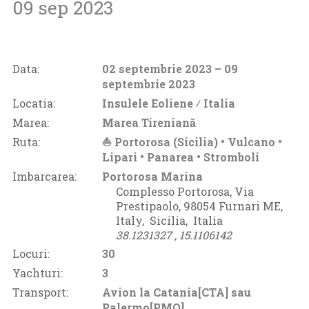
09 sep 2023
Data:
02 septembrie 2023
– 09
septembrie 2023
Locatia:
Insulele Eoliene ⁄
Italia
Marea:
Marea Tireniană
Ruta:
⛵ Portorosa (Sicilia) • Vulcano •
Lipari • Panarea • Stromboli
Imbarcarea:
Portorosa Marina
Complesso Portorosa, Via
Prestipaolo, 98054 Furnari ME,
Italy‚
Sicilia‚
Italia
38.1231327 ‚
15.1106142
Locuri:
30
Yachturi:
3
Transport:
Avion la Catania[CTA] sau
Palermo[PMO]