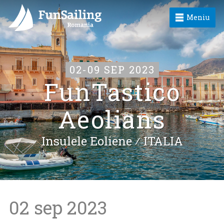
Meniu
02-09 SEP 2023
FunTastico
Aeolians
Insulele Eoliene ⁄
ITALIA
02 sep 2023