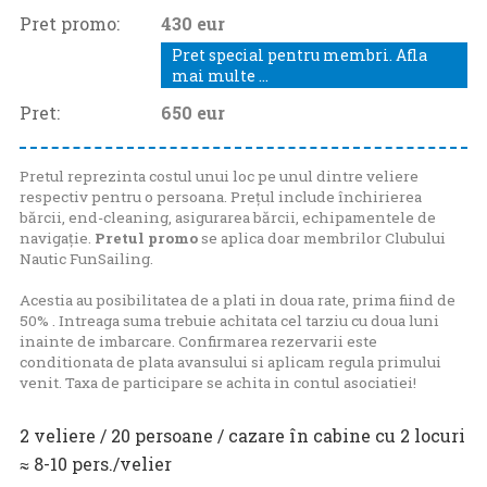
Pret promo:
430 eur
Pret special pentru membri. Afla
mai multe ...
Pret:
650
eur
Pretul reprezinta costul unui loc pe unul dintre veliere
respectiv pentru o persoana. Prețul include închirierea
bărcii, end-cleaning, asigurarea bărcii, echipamentele de
navigație.
Pretul promo
se aplica doar membrilor Clubului
Nautic FunSailing.
Acestia au posibilitatea de a plati in doua rate, prima fiind de
50% . Intreaga suma trebuie achitata cel tarziu cu doua luni
inainte de imbarcare. Confirmarea rezervarii este
conditionata de plata avansului si aplicam regula primului
venit. Taxa de participare se achita in contul asociatiei!
2 veliere / 20 persoane / cazare în cabine cu 2 locuri
≈ 8-10 pers./velier