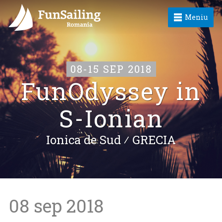
Meniu
08-15 SEP 2018
FunOdyssey in
S-Ionian
Ionica de Sud ⁄
GRECIA
08 sep 2018