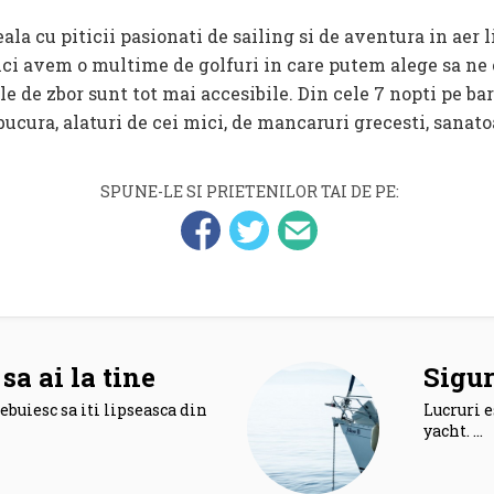
ici avem o multime de golfuri in care putem alege sa ne 
e de zbor sunt tot mai accesibile. Din cele 7 nopti pe ba
 bucura, alaturi de cei mici, de mancaruri grecesti, sanato
SPUNE-LE SI PRIETENILOR TAI DE PE:
sa ai la tine
Sigur
ebuiesc sa iti lipseasca din
Lucruri e
yacht. …