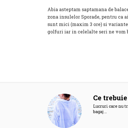
Abia asteptam saptamana de balaceala cu piticii pasionati de sailing si de aventura in aer liber! In 2024 ne intoarcem cu ei in
zona insulelor Sporade, pentru ca a
sunt mici (maxim 3 ore) si variantel
golfuri iar in celelalte seri ne vom
Ce trebuie 
Lucruri care nu tr
bagaj …