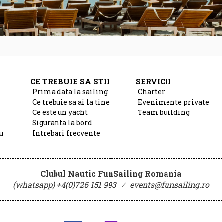
CE TREBUIE SA STII
SERVICII
Prima data la sailing
Charter
Ce trebuie sa ai la tine
Evenimente private
Ce este un yacht
Team building
Siguranta la bord
u
Intrebari frecvente
Clubul Nautic FunSailing Romania
(whatsapp) +4(0)726 151 993
⁄
events@funsailing.ro