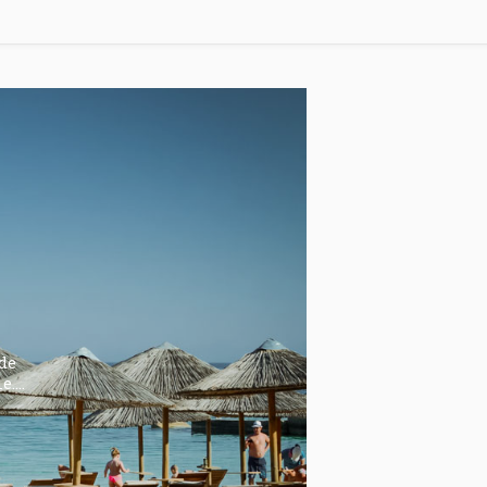
e
 de
le.…