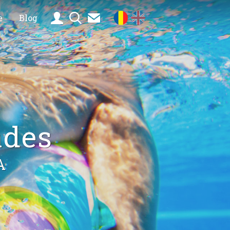
e
Blog
ades
A