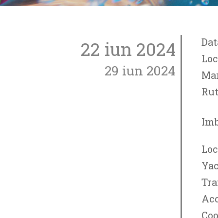
Dat
22 iun 2024
Loc
29 iun 2024
Mar
Rut
Imb
Loc
Yac
Tra
Acc
Coo