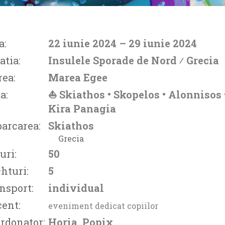
a:
22 iunie 2024
– 29 iunie 2024
atia:
Insulele Sporade de Nord ⁄
Grecia
ea:
Marea Egee
a:
⛵ Skiathos • Skopelos • Alonnisos 
Kira Panagia
arcarea:
Skiathos
Grecia
uri:
50
hturi:
5
nsport:
individual
ent:
eveniment dedicat copiilor
rdonator:
Horia, Popix