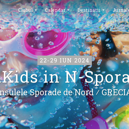
Clubul
Calendar
Destinatii
Jurnal
22-29 IUN 2024
Kids in N-Spor
Insulele Sporade de Nord ⁄
GRECI