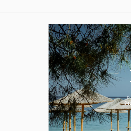
De
Pen