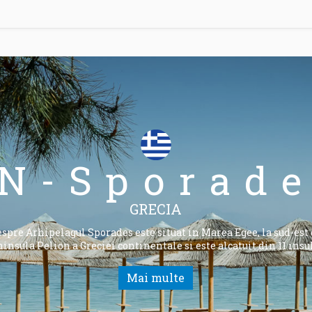
N-Sporad
GRECIA
spre Arhipelagul Sporades este situat in Marea Egee, la sud-est
insula Pelion a Greciei continentale si este alcatuit din 11 insu
Mai multe