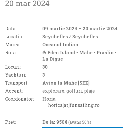
20 mar 2024
Data:
09 martie 2024
– 20 martie 2024
Locatia:
Seychelles ⁄
Seychelles
Marea:
Oceanul Indian
Ruta:
⛵ Eden Island • Mahe • Praslin •
La Digue
Locuri:
30
Yachturi:
3
Transport:
Avion la Mahe [SEZ]
Accent:
explorare, golfuri, plaje
Coordonator:
Horia
horica[at]funsailing.ro
Pret:
De la: 950€
(avans 50%)