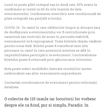
Locul se poate plăti integral sau în două rate, 50% avans la
confirmare și restul cu 60 de zile înainte de data
evenimentului. Confirmarea rezervării este condiționată de
plata integrală sau parțială a locului.
COVID-19 - În cazul în care călătoriile înspre și dinspre țara
de desfășurare a evenimentului vor fi restricționate prin
carantină sau restricții de acces în perioada stabilită,
evenimentul va fi reprogramat. Toate biletele rămân valabile
pentru noua dată. Biletul poate fi transferat unei alte
persoane in cazul în care posesorul acestuia se află în
imposibilitatea participării la eveniment. Contravaloarea
biletului poate fi returnată prin găsirea unui înlocuitor.
Ruta poate suferi modificări datorate condițiilor meteo
nefavorabile sau altor evenimente neprevăzute.
Contactați coordonatorul de eveniment pentru informații
detaliate.
O colectie de 115 insule iar locuitorii lor vorbesc
despre ele ca fiind, pur si simplu, Paradis. In