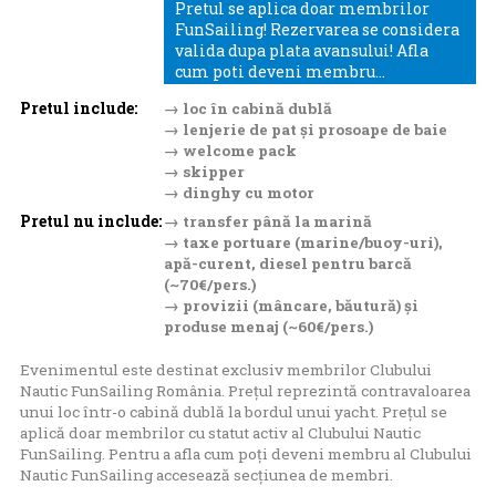
Pretul se aplica doar membrilor
FunSailing! Rezervarea se considera
valida dupa plata avansului! Afla
cum poti deveni membru...
Pretul include:
→ loc în cabină dublă
→ lenjerie de pat și prosoape de baie
→ welcome pack
→ skipper
→ dinghy cu motor
Pretul nu include:
→ transfer până la marină
→ taxe portuare (marine/buoy-uri),
apă-curent, diesel pentru barcă
(~70€/pers.)
→ provizii (mâncare, băutură) și
produse menaj (~60€/pers.)
Evenimentul este destinat exclusiv membrilor Clubului
Nautic FunSailing România. Prețul reprezintă contravaloarea
unui loc într-o cabină dublă la bordul unui yacht. Prețul se
aplică doar membrilor cu statut activ al Clubului Nautic
FunSailing. Pentru a afla cum poți deveni membru al Clubului
Nautic FunSailing accesează
secțiunea de membri
.