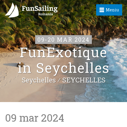
Meniu
09-20 MAR 2024
FunExotique
in Seychelles
Seychelles ⁄
SEYCHELLES
09 mar 2024