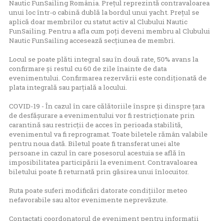
Nautic FunSailing România. Prețul reprezintă contravaloarea
unui loc într-o cabină dublă la bordul unui yacht. Prețul se
aplică doar membrilor cu statut activ al Clubului Nautic
FunSailing. Pentru a afla cum poți deveni membru al Clubului
Nautic FunSailing accesează
secțiunea de membri
.
Locul se poate plăti integral sau în două rate, 50% avans la
confirmare și restul cu 60 de zile înainte de data
evenimentului. Confirmarea rezervării este condiționată de
plata integrală sau parțială a locului.
COVID-19 - În cazul în care călătoriile înspre și dinspre țara
de desfășurare a evenimentului vor fi restricționate prin
carantină sau restricții de acces în perioada stabilită,
evenimentul va fi reprogramat. Toate biletele rămân valabile
pentru noua dată. Biletul poate fi transferat unei alte
persoane in cazul în care posesorul acestuia se află în
imposibilitatea participării la eveniment. Contravaloarea
biletului poate fi returnată prin găsirea unui înlocuitor.
Ruta poate suferi modificări datorate condițiilor meteo
nefavorabile sau altor evenimente neprevăzute.
Contactați coordonatorul de eveniment pentru informații