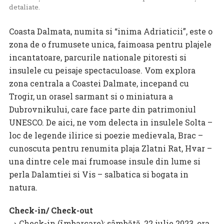
detaliate.
Coasta Dalmata, numita si “inima Adriaticii”, este o
zona de o frumusete unica, faimoasa pentru plajele
incantatoare, parcurile nationale pitoresti si
insulele cu peisaje spectaculoase. Vom explora
zona centrala a Coastei Dalmate, incepand cu
Trogir, un orasel sarmant si o miniatura a
Dubrovnikului, care face parte din patrimoniul
UNESCO. De aici, ne vom delecta in insulele Solta –
loc de legende ilirice si poezie medievala, Brac –
cunoscuta pentru renumita plaja Zlatni Rat, Hvar –
una dintre cele mai frumoase insule din lume si
perla Dalamtiei si Vis – salbatica si bogata in
natura.
Check-in/ Check-out
→
Check-in (îmbarcare): sâmbătă, 22 iulie 2023, ora