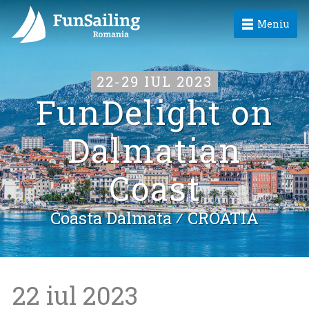
Meniu
22-29 IUL 2023
FunDelight on
Dalmatian
Coast
Coasta Dalmata ⁄
CROATIA
22 iul 2023