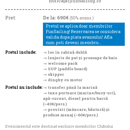
horica[at]funsailing.ro
Pret:
De la: 690€
(50% avans )
Pretul se aplica doar membrilor
FunSailing! Rezervarea se considera
valida dupa plata avansului! Afla
cum poti deveni membru...
Pretul include:
→ loc în cabină dublă
→ lenjerie de pat și prosoape de baie
→ welcome pack
→ SUP (paddle board)
→ skipper
→ dinghy cu motor
Pretul nu include:
→ transfer până la marină
→ taxe portuare (marine/buoy-uri),
apă-curent, diesel pentru barcă
(~40€/pers.)
→ provizii (mâncare, băutură) și
produse menaj (~60€/pers.)
Evenimentul este destinat exclusiv membrilor Clubului