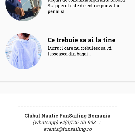
Skipperul este direct razpunzator
penal si …
Ce trebuie sa ai la tine
Lucruri care nu trebuiesc sa iti
lipseasca din bagaj …
Clubul Nautic FunSailing Romania
(whatsapp) +4(0)726 151 993
⁄
events@funsailing.ro