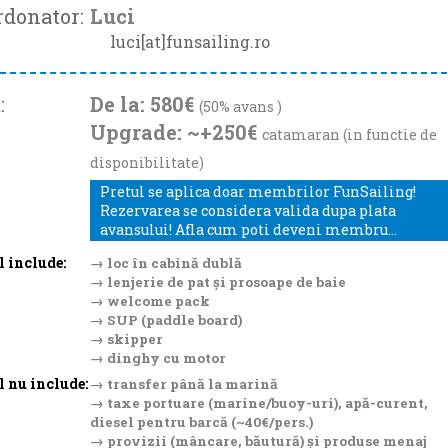
rdonator:
Luci
luci[at]funsailing.ro
:
De la: 580€
(50% avans )
Upgrade: ~+250€
catamaran (in functie de
disponibilitate)
Pretul se aplica doar membrilor FunSailing!
Rezervarea se considera valida dupa plata
avansului! Afla cum poti deveni membru...
l include:
→ loc în cabină dublă
→ lenjerie de pat și prosoape de baie
→ welcome pack
→ SUP (paddle board)
→ skipper
→ dinghy cu motor
l nu include:
→ transfer până la marină
→ taxe portuare (marine/buoy-uri), apă-curent,
diesel pentru barcă (~40€/pers.)
→ provizii (mâncare, băutură) și produse menaj