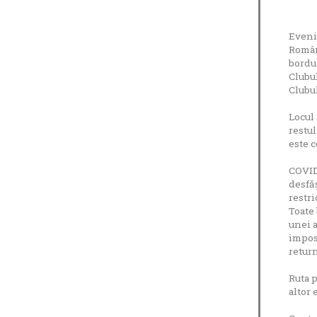
Eveni
Români
bordul
Clubu
Clubu
Locul 
restul
este c
COVID-
desfăș
restri
Toate 
unei a
imposi
return
Ruta p
altor