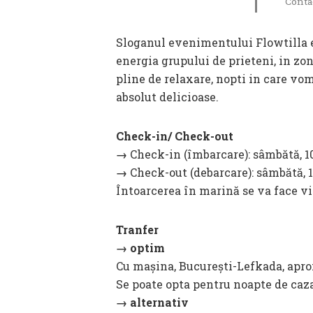
Conta
Sloganul evenimentului Flowtilla este “Just go with the flow” si exact asta vom face: ne vom purta lasati de valuri si de
energia grupului de prieteni, in zon
pline de relaxare, nopti in care vom
absolut delicioase.
Check-in/ Check-out
→
Check-in (îmbarcare): sâmbătă, 10
→
Check-out (debarcare): sâmbătă, 1
Întoarcerea în marină se va face vin
Tranfer
→ optim
Cu mașina, București-Lefkada, apr
Se poate opta pentru noapte de caz
→ alternativ