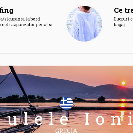
fing
Ce tr
a/siguranta la bord –
Lucruri c
rect razpunzator penal si …
bagaj …
sulele Ion
GRECIA