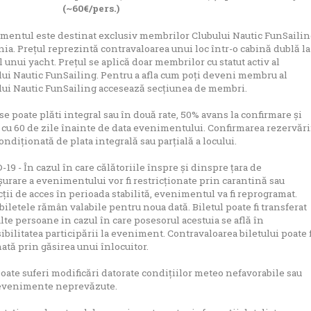
(~60€/pers.)
mentul este destinat exclusiv membrilor Clubului Nautic FunSailin
a. Prețul reprezintă contravaloarea unui loc într-o cabină dublă la
 unui yacht. Prețul se aplică doar membrilor cu statut activ al
lui Nautic FunSailing. Pentru a afla cum poți deveni membru al
lui Nautic FunSailing accesează
secțiunea de membri
.
se poate plăti integral sau în două rate, 50% avans la confirmare și
 cu 60 de zile înainte de data evenimentului. Confirmarea rezervări
ondiționată de plata integrală sau parțială a locului.
19 - În cazul în care călătoriile înspre și dinspre țara de
urare a evenimentului vor fi restricționate prin carantină sau
cții de acces în perioada stabilită, evenimentul va fi reprogramat.
biletele rămân valabile pentru noua dată. Biletul poate fi transferat
lte persoane in cazul în care posesorul acestuia se află în
bilitatea participării la eveniment. Contravaloarea biletului poate f
ată prin găsirea unui înlocuitor.
oate suferi modificări datorate condițiilor meteo nefavorabile sau
 evenimente neprevăzute.