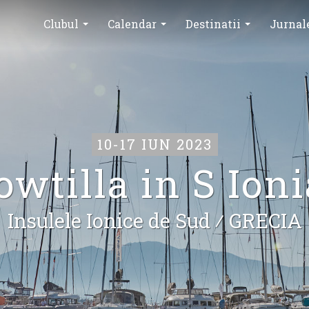
Clubul
Calendar
Destinatii
Jurnal
10-17 IUN 2023
owtilla in S Ion
Insulele Ionice de Sud ⁄
GRECIA