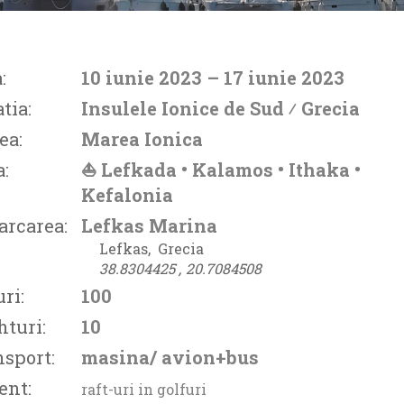
:
10 iunie 2023
– 17 iunie 2023
tia:
Insulele Ionice de Sud ⁄
Grecia
ea:
Marea Ionica
:
⛵ Lefkada • Kalamos • Ithaka •
Kefalonia
arcarea:
Lefkas Marina
Lefkas‚
Grecia
38.8304425 ‚
20.7084508
ri:
100
hturi:
10
nsport:
masina/ avion+bus
ent:
raft-uri in golfuri