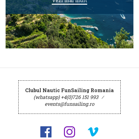
Vezi mai mult
Clubul Nautic FunSailing Romania
(whatsapp) +4(0)726 151 993
⁄
events@funsailing.ro