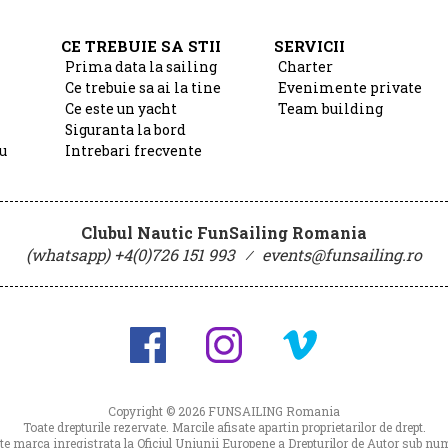
CE TREBUIE SA STII
SERVICII
Prima data la sailing
Charter
Ce trebuie sa ai la tine
Evenimente private
Ce este un yacht
Team building
Siguranta la bord
u
Intrebari frecvente
Clubul Nautic FunSailing Romania
(whatsapp) +4(0)726 151 993
⁄
events@funsailing.ro
Copyright © 2026
FUNSAILING Romania
Toate drepturile rezervate. Marcile afisate apartin proprietarilor de drept.
 marca inregistrata la Oficiul Uniunii Europene a Drepturilor de Autor sub 