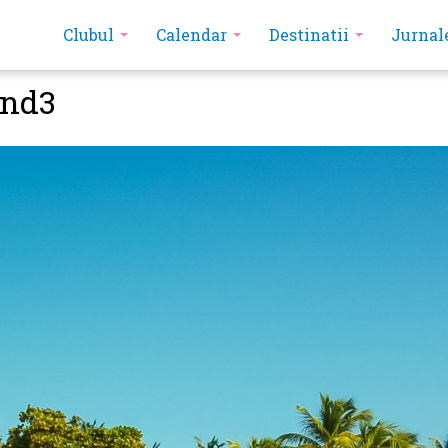
Clubul
Calendar
Destinatii
Jurnal
and3