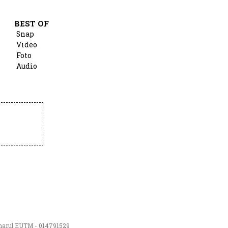
BEST OF
Snap
Video
Foto
Audio
numarul EUTM - 014791529