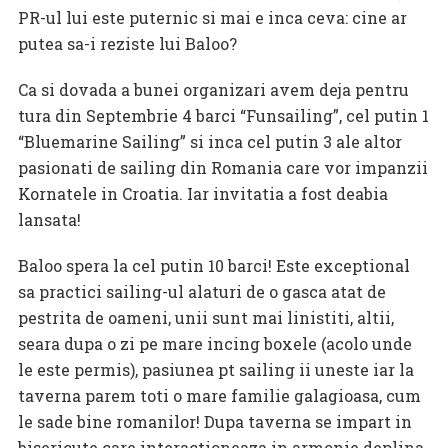
PR-ul lui este puternic si mai e inca ceva: cine ar
putea sa-i reziste lui Baloo?
Ca si dovada a bunei organizari avem deja pentru
tura din Septembrie 4 barci “Funsailing”, cel putin 1
“Bluemarine Sailing” si inca cel putin 3 ale altor
pasionati de sailing din Romania care vor impanzii
Kornatele in Croatia. Iar invitatia a fost deabia
lansata!
Baloo spera la cel putin 10 barci! Este exceptional
sa practici sailing-ul alaturi de o gasca atat de
pestrita de oameni, unii sunt mai linistiti, altii,
seara dupa o zi pe mare incing boxele (acolo unde
le este permis), pasiunea pt sailing ii uneste iar la
taverna parem toti o mare familie galagioasa, cum
le sade bine romanilor! Dupa taverna se impart in
bisericute care interactioneaza in armonie deplina,