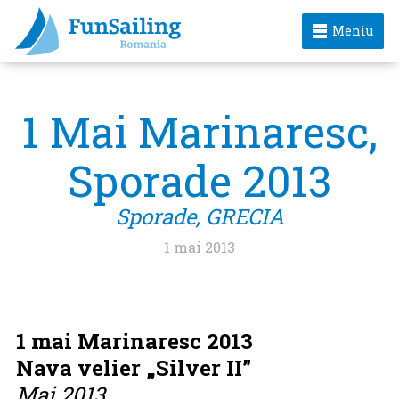
Meniu
1 Mai Marinaresc,
Sporade 2013
Sporade, GRECIA
Tassia /
1 mai 2013
Steni
Skiathos
Koukounaris
Arta
In cinstea
Vala /
Gata de
FunSailing
Skiathos
love
/ Skiathos
rupesta
FunSailing
Alonnisos
Skiathos
Skiathos
Skiathos
Skiathos
plecare
Bleumarin
People
1 mai Marinaresc 2013
Nava velier „Silver II”
Mai 2013