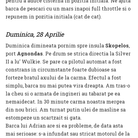
pentru a aduce cisterna in pozitia initiala. Ne ajuta
barca de pescari cu un mars inapoi full throttle si o
repunem in pozitia initiala (cat de cat).
Duminica, 28 Aprilie
Duminica dimineata pornim spre insula
Skopelos
,
port
Agnondas
. Pe drum se strica directia la Silver
II a lu’ Wulkie. Se pare ca pilotul automat a fost
constrans in circumstante foarte dubioase sa
forteze bratul axului de la carma. Efectul a fost
simplu, barca nu mai putea vira dreapta. Am tras-o
la cheu si o armata de ingineri au tabarat pe ea
nemaidecat. In 30 minute carma noastra mergea
din nou brici. Am turnat putin ulei de masline sa
estompeze un scartzait si gata.
Barca lui Adrian are si ea probleme, de data asta
mai serioase: s-a infundat sau stricat motorul de la