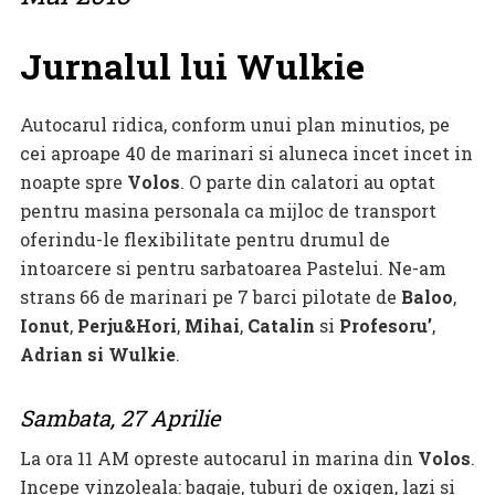
Jurnalul lui Wulkie
Autocarul ridica, conform unui plan minutios, pe
cei aproape 40 de marinari si aluneca incet incet in
noapte spre
Volos
. O parte din calatori au optat
pentru masina personala ca mijloc de transport
oferindu-le flexibilitate pentru drumul de
intoarcere si pentru sarbatoarea Pastelui. Ne-am
strans 66 de marinari pe 7 barci pilotate de
Baloo
,
Ionut
,
Perju&Hori
,
Mihai
,
Catalin
si
Profesoru’
,
Adrian si Wulkie
.
Sambata, 27 Aprilie
La ora 11 AM opreste autocarul in marina din
Volos
.
Incepe vinzoleala: bagaje, tuburi de oxigen, lazi si