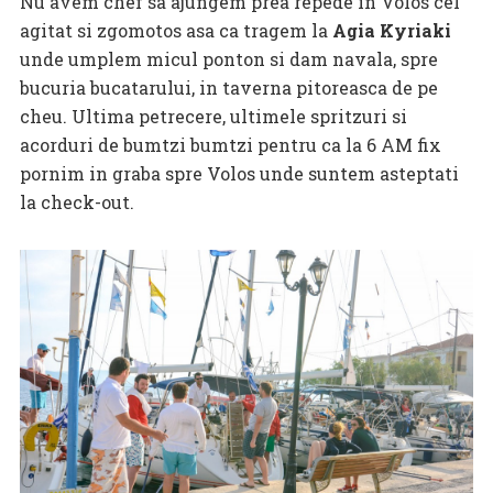
Nu avem chef sa ajungem prea repede in Volos cel
agitat si zgomotos asa ca tragem la
Agia Kyriaki
unde umplem micul ponton si dam navala, spre
bucuria bucatarului, in taverna pitoreasca de pe
cheu. Ultima petrecere, ultimele spritzuri si
acorduri de bumtzi bumtzi pentru ca la 6 AM fix
pornim in graba spre Volos unde suntem asteptati
la check-out.