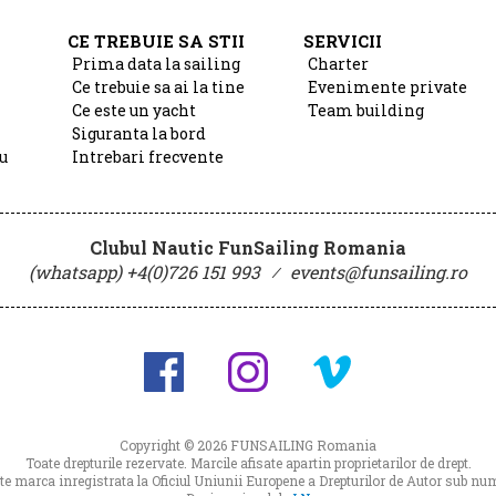
CE TREBUIE SA STII
SERVICII
Prima data la sailing
Charter
Ce trebuie sa ai la tine
Evenimente private
Ce este un yacht
Team building
Siguranta la bord
u
Intrebari frecvente
Clubul Nautic FunSailing Romania
(whatsapp) +4(0)726 151 993
⁄
events@funsailing.ro
Copyright © 2026
FUNSAILING Romania
Toate drepturile rezervate. Marcile afisate apartin proprietarilor de drept.
 marca inregistrata la Oficiul Uniunii Europene a Drepturilor de Autor sub 