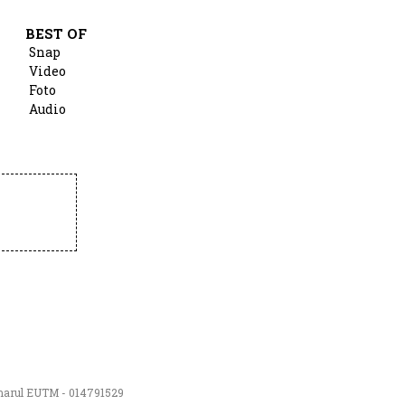
BEST OF
Snap
Video
Foto
Audio
numarul EUTM - 014791529