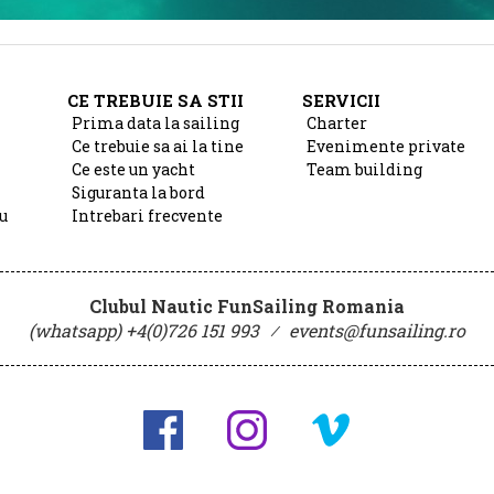
CE TREBUIE SA STII
SERVICII
Prima data la sailing
Charter
Ce trebuie sa ai la tine
Evenimente private
Ce este un yacht
Team building
Siguranta la bord
u
Intrebari frecvente
Clubul Nautic FunSailing Romania
(whatsapp) +4(0)726 151 993
⁄
events@funsailing.ro