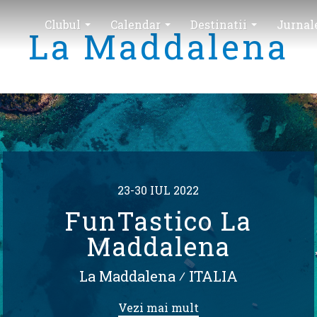
Clubul
Calendar
Destinatii
Jurnal
La Maddalena
23-30 IUL 2022
FunTastico La
Maddalena
La Maddalena
⁄
ITALIA
Vezi mai mult