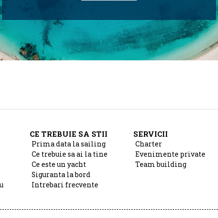
CE TREBUIE SA STII
SERVICII
Prima data la sailing
Charter
Ce trebuie sa ai la tine
Evenimente private
Ce este un yacht
Team building
Siguranta la bord
u
Intrebari frecvente