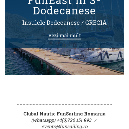
FunEast in S-
Dodecanese
Insulele Dodecanese
⁄
GRECIA
Vezi mai mult
Clubul Nautic FunSailing Romania
(whatsapp) +4(0)726 151 993
⁄
events@funsailing.ro