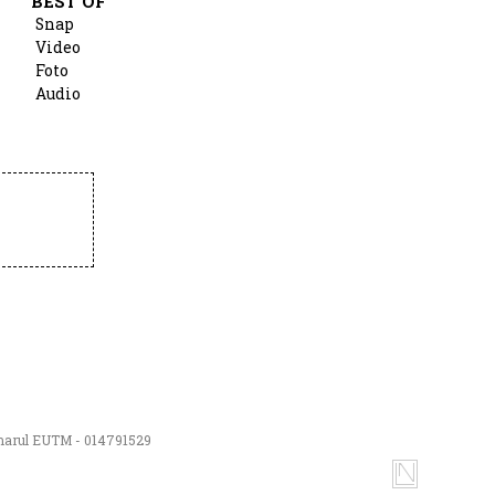
BEST OF
Snap
Video
Foto
Audio
numarul EUTM - 014791529