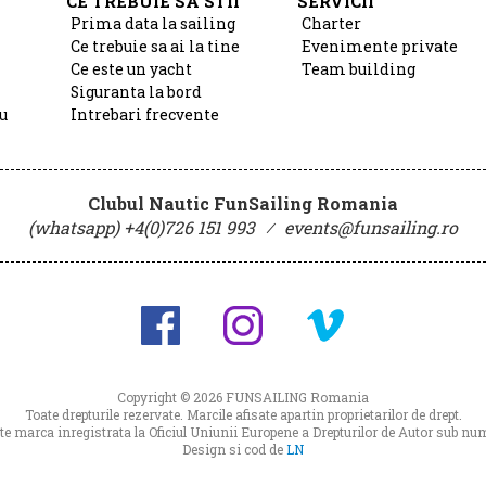
CE TREBUIE SA STII
SERVICII
Prima data la sailing
Charter
Ce trebuie sa ai la tine
Evenimente private
Ce este un yacht
Team building
Siguranta la bord
u
Intrebari frecvente
Clubul Nautic FunSailing Romania
(whatsapp) +4(0)726 151 993
⁄
events@funsailing.ro
Copyright © 2026
FUNSAILING Romania
Toate drepturile rezervate. Marcile afisate apartin proprietarilor de drept.
 marca inregistrata la Oficiul Uniunii Europene a Drepturilor de Autor sub 
Design si cod de
LN