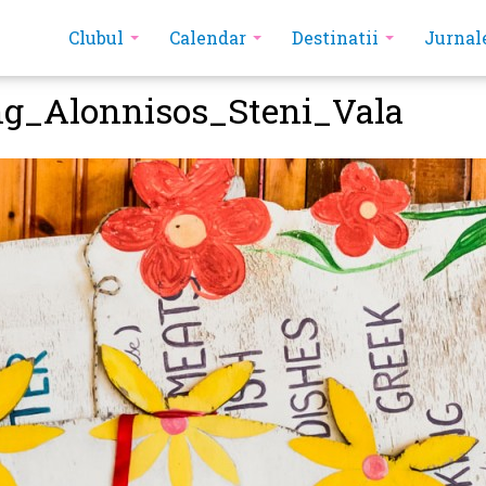
Clubul
Calendar
Destinatii
Jurnal
ng_Alonnisos_Steni_Vala