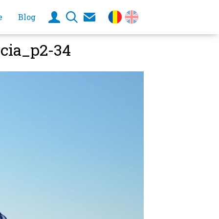
e
Blog
cia_p2-34