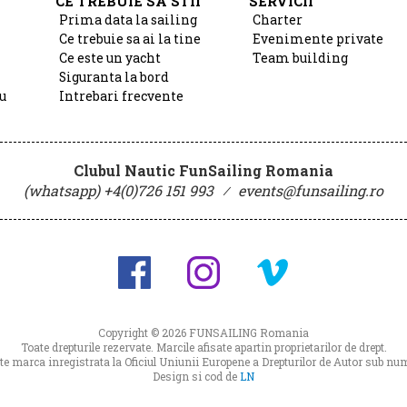
CE TREBUIE SA STII
SERVICII
Prima data la sailing
Charter
Ce trebuie sa ai la tine
Evenimente private
Ce este un yacht
Team building
Siguranta la bord
u
Intrebari frecvente
Clubul Nautic FunSailing Romania
(whatsapp) +4(0)726 151 993
⁄
events@funsailing.ro
Copyright © 2026
FUNSAILING Romania
Toate drepturile rezervate. Marcile afisate apartin proprietarilor de drept.
 marca inregistrata la Oficiul Uniunii Europene a Drepturilor de Autor sub 
Design si cod de
LN