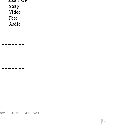
BEST OF
Snap
Video
Foto
Audio
numarul EUTM - 014791529