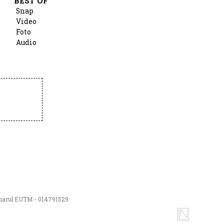
BEST OF
Snap
Video
Foto
Audio
numarul EUTM - 014791529