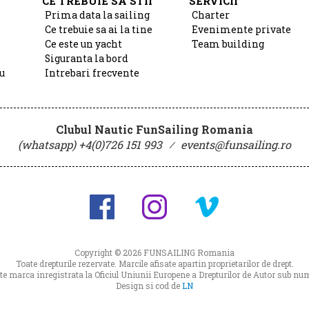
CE TREBUIE SA STII
SERVICII
Prima data la sailing
Charter
Ce trebuie sa ai la tine
Evenimente private
Ce este un yacht
Team building
Siguranta la bord
u
Intrebari frecvente
Clubul Nautic FunSailing Romania
(whatsapp) +4(0)726 151 993
⁄
events@funsailing.ro
Copyright © 2026
FUNSAILING Romania
Toate drepturile rezervate. Marcile afisate apartin proprietarilor de drept.
 marca inregistrata la Oficiul Uniunii Europene a Drepturilor de Autor sub 
Design si cod de
LN